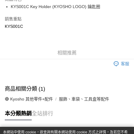
6 期 0 利率 每期
NT$51
21家銀行
合作金庫商業銀行
第一商業銀行
KYS001C Key Holder (KYOSHO LOGO) 鑰匙圈
華南商業銀行
彰化商業銀行
合作金庫商業銀行
第一商業銀行
超商取貨付款
上海商業儲蓄銀行
台北富邦商業銀行
華南商業銀行
彰化商業銀行
銷售重點
國泰世華商業銀行
兆豐國際商業銀行
LINE Pay
上海商業儲蓄銀行
台北富邦商業銀行
KYS001C
臺灣中小企業銀行
台中商業銀行
國泰世華商業銀行
兆豐國際商業銀行
匯豐（台灣）商業銀行
華泰商業銀行
Apple Pay
臺灣中小企業銀行
台中商業銀行
聯邦商業銀行
遠東國際商業銀行
匯豐（台灣）商業銀行
華泰商業銀行
街口支付
元大商業銀行
永豐商業銀行
聯邦商業銀行
遠東國際商業銀行
玉山商業銀行
相關推薦
星展（台灣）商業銀行
元大商業銀行
永豐商業銀行
悠遊付
台新國際商業銀行
中國信託商業銀行
玉山商業銀行
星展（台灣）商業銀行
客服
台灣樂天信用卡公司
台新國際商業銀行
中國信託商業銀行
Google Pay
台灣樂天信用卡公司
全盈+PAY
商品相關分類 (1)
ATM付款
🔴 Kyosho 其他零件+配件
服飾、車袋、工具盒等配件
運送方式
本分類熱銷
全站排行
全家-取貨付款
每筆NT$60，滿NT$1,000(含以上)免運費
本網站中使用 cookie，欲查詢有關本網站使用 cookie 方式之詳情，及若您不希
7-11-取貨付款