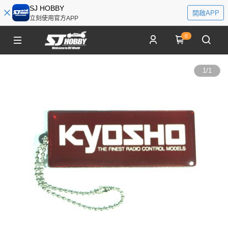
SJ HOBBY
開啟APP
立刻使用官方APP
0
1
/
1