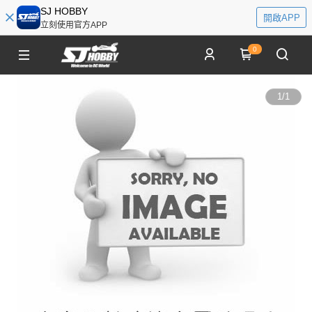
SJ HOBBY
開啟APP
立刻使用官方APP
0
1
/
1