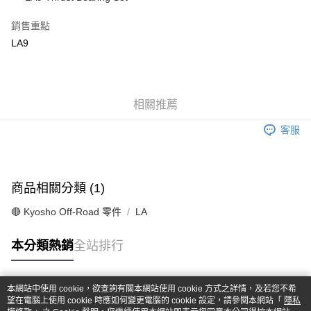
華南商業銀行
彰化商業銀行
合作金庫商業銀行
第一商業銀行
超商取貨付款
上海商業儲蓄銀行
台北富邦商業銀行
華南商業銀行
彰化商業銀行
銷售重點
國泰世華商業銀行
兆豐國際商業銀行
LINE Pay
上海商業儲蓄銀行
台北富邦商業銀行
LA9
臺灣中小企業銀行
台中商業銀行
國泰世華商業銀行
兆豐國際商業銀行
匯豐（台灣）商業銀行
華泰商業銀行
Apple Pay
臺灣中小企業銀行
台中商業銀行
聯邦商業銀行
遠東國際商業銀行
匯豐（台灣）商業銀行
華泰商業銀行
街口支付
元大商業銀行
永豐商業銀行
聯邦商業銀行
遠東國際商業銀行
玉山商業銀行
相關推薦
星展（台灣）商業銀行
元大商業銀行
永豐商業銀行
悠遊付
台新國際商業銀行
中國信託商業銀行
玉山商業銀行
星展（台灣）商業銀行
客服
台灣樂天信用卡公司
台新國際商業銀行
中國信託商業銀行
Google Pay
台灣樂天信用卡公司
全盈+PAY
商品相關分類 (1)
ATM付款
🔴 Kyosho Off-Road 零件
LA
運送方式
本分類熱銷
全站排行
全家-取貨付款
每筆NT$60，滿NT$1,000(含以上)免運費
本網站中使用 cookie，欲查詢有關本網站使用 cookie 方式之詳情，及若您不希
7-11-取貨付款
熱門標籤
望在電腦上使用 cookie 時應如何變更電腦的 cookie 設定，請參閱本網站「
隱私