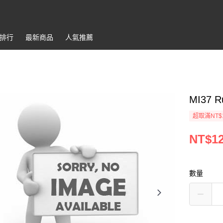
排行
最新商品
人氣推薦
MI37 R
超取滿NT$
NT$1
數量