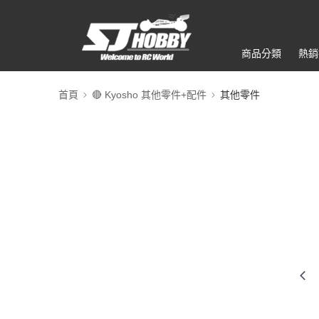
商品分類
熱銷
首頁
🔴 Kyosho 其他零件+配件
其他零件