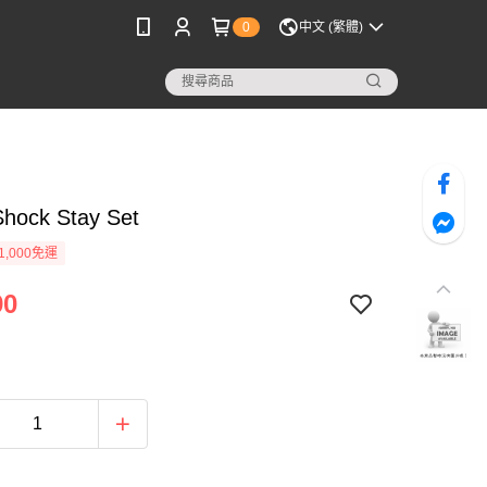
0
中文 (繁體)
hock Stay Set
1,000免運
90