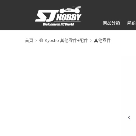
商品分類
熱銷
首頁
🔴 Kyosho 其他零件+配件
其他零件