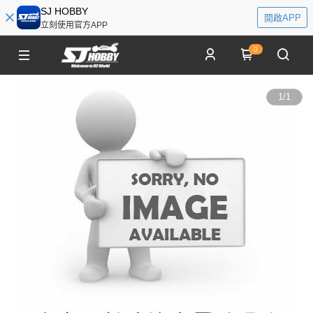
SJ HOBBY
開啟APP
立刻使用官方APP
0
1
/
1