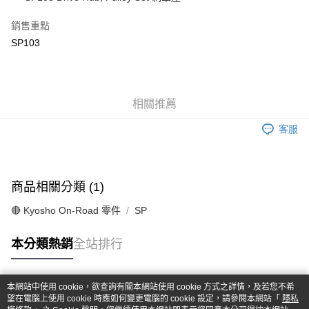
華南商業銀行
彰化商業銀行
合作金庫商業銀行
第一商業銀行
超商取貨付款
上海商業儲蓄銀行
台北富邦商業銀行
華南商業銀行
彰化商業銀行
銷售重點
國泰世華商業銀行
兆豐國際商業銀行
LINE Pay
上海商業儲蓄銀行
台北富邦商業銀行
SP103
臺灣中小企業銀行
台中商業銀行
國泰世華商業銀行
兆豐國際商業銀行
匯豐（台灣）商業銀行
華泰商業銀行
Apple Pay
臺灣中小企業銀行
台中商業銀行
聯邦商業銀行
遠東國際商業銀行
匯豐（台灣）商業銀行
華泰商業銀行
街口支付
元大商業銀行
永豐商業銀行
聯邦商業銀行
遠東國際商業銀行
玉山商業銀行
相關推薦
星展（台灣）商業銀行
元大商業銀行
永豐商業銀行
悠遊付
台新國際商業銀行
中國信託商業銀行
玉山商業銀行
星展（台灣）商業銀行
客服
台灣樂天信用卡公司
台新國際商業銀行
中國信託商業銀行
Google Pay
台灣樂天信用卡公司
全盈+PAY
商品相關分類 (1)
ATM付款
🔴 Kyosho On-Road 零件
SP
運送方式
本分類熱銷
全站排行
全家-取貨付款
每筆NT$60，滿NT$1,000(含以上)免運費
本網站中使用 cookie，欲查詢有關本網站使用 cookie 方式之詳情，及若您不希
7-11-取貨付款
熱門標籤
望在電腦上使用 cookie 時應如何變更電腦的 cookie 設定，請參閱本網站「
隱私