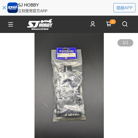
SJ HOBBY
開啟APP
立刻使用官方APP
0
1
/
1