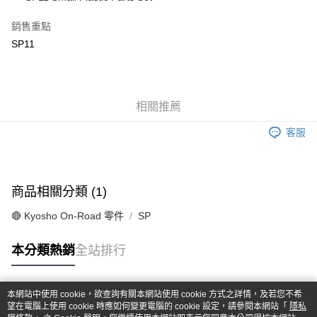
華南商業銀行
彰化商業銀行
合作金庫商業銀行
第一商業銀行
超商取貨付款
上海商業儲蓄銀行
台北富邦商業銀行
華南商業銀行
彰化商業銀行
銷售重點
國泰世華商業銀行
兆豐國際商業銀行
LINE Pay
上海商業儲蓄銀行
台北富邦商業銀行
SP11
臺灣中小企業銀行
台中商業銀行
國泰世華商業銀行
兆豐國際商業銀行
匯豐（台灣）商業銀行
華泰商業銀行
Apple Pay
臺灣中小企業銀行
台中商業銀行
聯邦商業銀行
遠東國際商業銀行
匯豐（台灣）商業銀行
華泰商業銀行
街口支付
元大商業銀行
永豐商業銀行
聯邦商業銀行
遠東國際商業銀行
玉山商業銀行
相關推薦
星展（台灣）商業銀行
元大商業銀行
永豐商業銀行
悠遊付
台新國際商業銀行
中國信託商業銀行
玉山商業銀行
星展（台灣）商業銀行
客服
台灣樂天信用卡公司
台新國際商業銀行
中國信託商業銀行
Google Pay
台灣樂天信用卡公司
全盈+PAY
商品相關分類 (1)
ATM付款
🔴 Kyosho On-Road 零件
SP
運送方式
本分類熱銷
全站排行
全家-取貨付款
每筆NT$60，滿NT$1,000(含以上)免運費
本網站中使用 cookie，欲查詢有關本網站使用 cookie 方式之詳情，及若您不希
7-11-取貨付款
熱門標籤
望在電腦上使用 cookie 時應如何變更電腦的 cookie 設定，請參閱本網站「
隱私