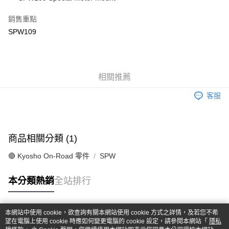
華南商業銀行
彰化商業銀行
合作金庫商業銀行
第一商業銀行
超商取貨付款
上海商業儲蓄銀行
台北富邦商業銀行
華南商業銀行
彰化商業銀行
銷售重點
國泰世華商業銀行
兆豐國際商業銀行
LINE Pay
上海商業儲蓄銀行
台北富邦商業銀行
SPW109
臺灣中小企業銀行
台中商業銀行
國泰世華商業銀行
兆豐國際商業銀行
匯豐（台灣）商業銀行
華泰商業銀行
Apple Pay
臺灣中小企業銀行
台中商業銀行
聯邦商業銀行
遠東國際商業銀行
匯豐（台灣）商業銀行
華泰商業銀行
街口支付
元大商業銀行
永豐商業銀行
聯邦商業銀行
遠東國際商業銀行
玉山商業銀行
相關推薦
星展（台灣）商業銀行
元大商業銀行
永豐商業銀行
悠遊付
台新國際商業銀行
中國信託商業銀行
玉山商業銀行
星展（台灣）商業銀行
客服
台灣樂天信用卡公司
台新國際商業銀行
中國信託商業銀行
Google Pay
台灣樂天信用卡公司
全盈+PAY
商品相關分類 (1)
ATM付款
🔴 Kyosho On-Road 零件
SPW
運送方式
本分類熱銷
全站排行
全家-取貨付款
每筆NT$60，滿NT$1,000(含以上)免運費
本網站中使用 cookie，欲查詢有關本網站使用 cookie 方式之詳情，及若您不希
7-11-取貨付款
熱門標籤
望在電腦上使用 cookie 時應如何變更電腦的 cookie 設定，請參閱本網站「
隱私