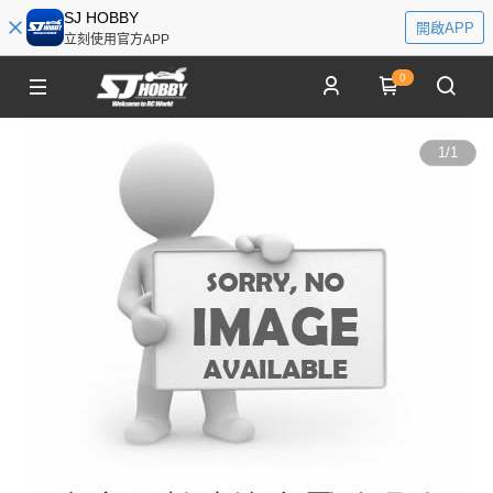
SJ HOBBY
開啟APP
立刻使用官方APP
0
1
/
1