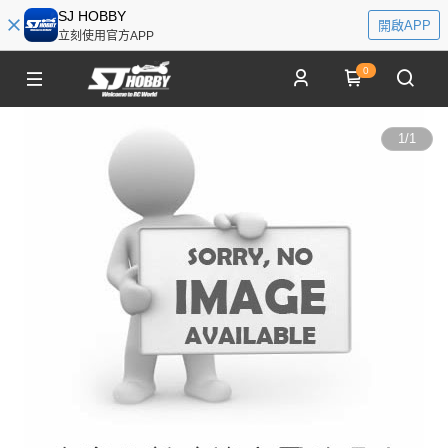
SJ HOBBY
開啟APP
立刻使用官方APP
0
1
/
1