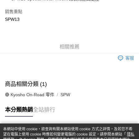
華南商業銀行
彰化商業銀行
合作金庫商業銀行
第一商業銀行
超商取貨付款
上海商業儲蓄銀行
台北富邦商業銀行
華南商業銀行
彰化商業銀行
銷售重點
國泰世華商業銀行
兆豐國際商業銀行
LINE Pay
上海商業儲蓄銀行
台北富邦商業銀行
SPW13
臺灣中小企業銀行
台中商業銀行
國泰世華商業銀行
兆豐國際商業銀行
匯豐（台灣）商業銀行
華泰商業銀行
Apple Pay
臺灣中小企業銀行
台中商業銀行
聯邦商業銀行
遠東國際商業銀行
匯豐（台灣）商業銀行
華泰商業銀行
街口支付
元大商業銀行
永豐商業銀行
聯邦商業銀行
遠東國際商業銀行
玉山商業銀行
相關推薦
星展（台灣）商業銀行
元大商業銀行
永豐商業銀行
悠遊付
台新國際商業銀行
中國信託商業銀行
玉山商業銀行
星展（台灣）商業銀行
客服
台灣樂天信用卡公司
台新國際商業銀行
中國信託商業銀行
Google Pay
台灣樂天信用卡公司
全盈+PAY
商品相關分類 (1)
ATM付款
🔴 Kyosho On-Road 零件
SPW
運送方式
本分類熱銷
全站排行
全家-取貨付款
每筆NT$60，滿NT$1,000(含以上)免運費
本網站中使用 cookie，欲查詢有關本網站使用 cookie 方式之詳情，及若您不希
7-11-取貨付款
熱門標籤
望在電腦上使用 cookie 時應如何變更電腦的 cookie 設定，請參閱本網站「
隱私