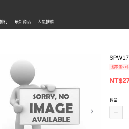
排行
最新商品
人氣推薦
SPW17 
超取滿NT$
NT$2
數量