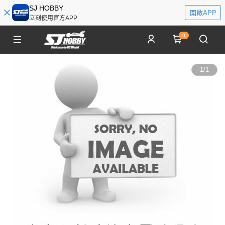
SJ HOBBY
開啟APP
立刻使用官方APP
0
1
/
1