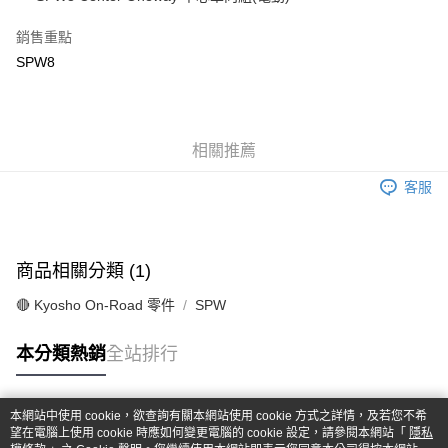
華南商業銀行
彰化商業銀行
合作金庫商業銀行
第一商業銀行
超商取貨付款
上海商業儲蓄銀行
台北富邦商業銀行
華南商業銀行
彰化商業銀行
銷售重點
國泰世華商業銀行
兆豐國際商業銀行
LINE Pay
上海商業儲蓄銀行
台北富邦商業銀行
SPW8
臺灣中小企業銀行
台中商業銀行
國泰世華商業銀行
兆豐國際商業銀行
匯豐（台灣）商業銀行
華泰商業銀行
Apple Pay
臺灣中小企業銀行
台中商業銀行
聯邦商業銀行
遠東國際商業銀行
匯豐（台灣）商業銀行
華泰商業銀行
街口支付
元大商業銀行
永豐商業銀行
聯邦商業銀行
遠東國際商業銀行
玉山商業銀行
相關推薦
星展（台灣）商業銀行
元大商業銀行
永豐商業銀行
悠遊付
台新國際商業銀行
中國信託商業銀行
玉山商業銀行
星展（台灣）商業銀行
客服
台灣樂天信用卡公司
台新國際商業銀行
中國信託商業銀行
Google Pay
台灣樂天信用卡公司
全盈+PAY
商品相關分類 (1)
ATM付款
🔴 Kyosho On-Road 零件
SPW
運送方式
本分類熱銷
全站排行
全家-取貨付款
每筆NT$60，滿NT$1,000(含以上)免運費
本網站中使用 cookie，欲查詢有關本網站使用 cookie 方式之詳情，及若您不希
7-11-取貨付款
熱門標籤
望在電腦上使用 cookie 時應如何變更電腦的 cookie 設定，請參閱本網站「
隱私