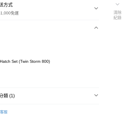
送方式
清除
1,000免運
紀錄
次付款
期付款
0 利率 每期
NT$226
21家銀行
Hatch Set (Twin Storm 800)
0 利率 每期
NT$113
21家銀行
庫商業銀行
第一商業銀行
業銀行
彰化商業銀行
庫商業銀行
第一商業銀行
付款
業儲蓄銀行
台北富邦商業銀行
業銀行
彰化商業銀行
華商業銀行
兆豐國際商業銀行
業儲蓄銀行
台北富邦商業銀行
小企業銀行
台中商業銀行
華商業銀行
兆豐國際商業銀行
類 (1)
台灣）商業銀行
華泰商業銀行
小企業銀行
台中商業銀行
業銀行
遠東國際商業銀行
台灣）商業銀行
華泰商業銀行
ho 其他零件+配件
其他零件
業銀行
永豐商業銀行
客服
業銀行
遠東國際商業銀行
業銀行
星展（台灣）商業銀行
業銀行
永豐商業銀行
際商業銀行
中國信託商業銀行
業銀行
星展（台灣）商業銀行
天信用卡公司