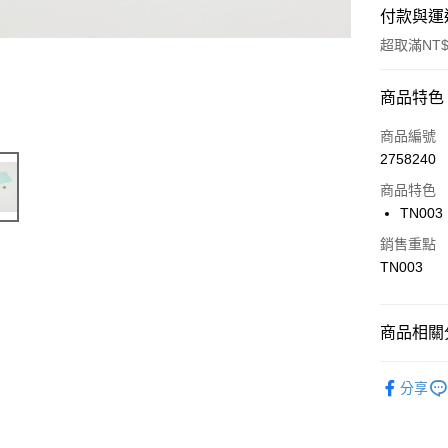
付款與運
超取滿NT$
付款方式
商品特色
信用卡一
商品編號
2758240
信用卡分
商品特色
3 期 
TN003 
6 期 
合作金
銷售重點
華南商
合作金
TN003
超商取貨
上海商
華南商
國泰世
LINE Pay
上海商
臺灣中
國泰世
商品相關分
匯豐（
Apple Pay
臺灣中
聯邦商
匯豐（
🔴 Kyos
街口支付
元大商
分享
聯邦商
玉山商
元大商
悠遊付
台新國
玉山商
台灣樂