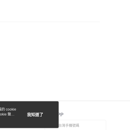
際商業銀行
中國信託商業銀行
y
天信用卡公司
付款
0，滿NT$1,000(含以上)免運費
貨付款
0，滿NT$1,000(含以上)免運費
0，滿NT$1,000(含以上)免運費
 cookie
kie 聲明
我知道了
官方APP
0，滿NT$1,000(含以上)免運費