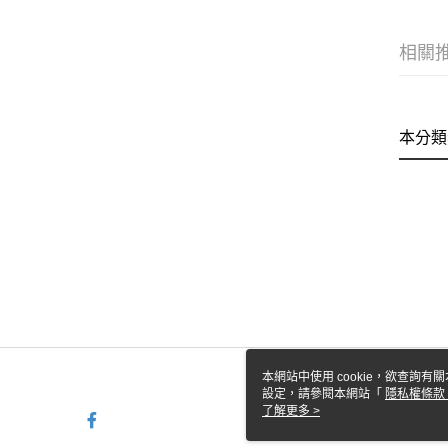
相關
本分類
本網站中使用 cookie，欲查詢有關
設定，請參閱本網站「
隱私權條款
使用 cookie。
了解更多 >