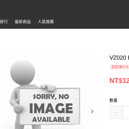
排行
最新商品
人氣推薦
VZ020 
超取滿NT$
NT$1
數量