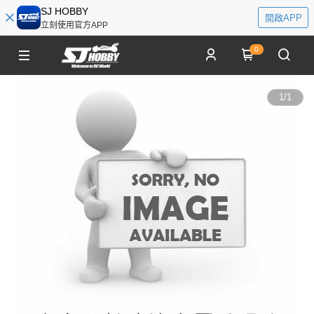
SJ HOBBY
開啟APP
立刻使用官方APP
0
1
/
1