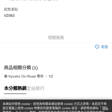
華南商業銀行
彰化商業銀行
合作金庫商業銀行
第一商業銀行
超商取貨付款
上海商業儲蓄銀行
台北富邦商業銀行
華南商業銀行
彰化商業銀行
銷售重點
國泰世華商業銀行
兆豐國際商業銀行
LINE Pay
上海商業儲蓄銀行
台北富邦商業銀行
VZ063
臺灣中小企業銀行
台中商業銀行
國泰世華商業銀行
兆豐國際商業銀行
匯豐（台灣）商業銀行
華泰商業銀行
Apple Pay
臺灣中小企業銀行
台中商業銀行
聯邦商業銀行
遠東國際商業銀行
匯豐（台灣）商業銀行
華泰商業銀行
街口支付
元大商業銀行
永豐商業銀行
聯邦商業銀行
遠東國際商業銀行
玉山商業銀行
相關推薦
星展（台灣）商業銀行
元大商業銀行
永豐商業銀行
悠遊付
台新國際商業銀行
中國信託商業銀行
玉山商業銀行
星展（台灣）商業銀行
客服
台灣樂天信用卡公司
台新國際商業銀行
中國信託商業銀行
Google Pay
台灣樂天信用卡公司
全盈+PAY
商品相關分類 (1)
ATM付款
🔴 Kyosho On-Road 零件
VZ
運送方式
本分類熱銷
全站排行
全家-取貨付款
每筆NT$60，滿NT$1,000(含以上)免運費
本網站中使用 cookie，欲查詢有關本網站使用 cookie 方式之詳情，及若您不希
7-11-取貨付款
熱門標籤
望在電腦上使用 cookie 時應如何變更電腦的 cookie 設定，請參閱本網站「
隱私