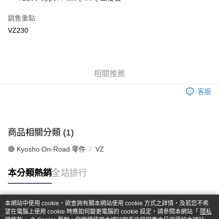
華南商業銀行
彰化商業銀行
合作金庫商業銀行
第一商業銀行
超商取貨付款
上海商業儲蓄銀行
台北富邦商業銀行
華南商業銀行
彰化商業銀行
銷售重點
國泰世華商業銀行
兆豐國際商業銀行
LINE Pay
上海商業儲蓄銀行
台北富邦商業銀行
VZ230
臺灣中小企業銀行
台中商業銀行
國泰世華商業銀行
兆豐國際商業銀行
匯豐（台灣）商業銀行
華泰商業銀行
Apple Pay
臺灣中小企業銀行
台中商業銀行
聯邦商業銀行
遠東國際商業銀行
匯豐（台灣）商業銀行
華泰商業銀行
街口支付
元大商業銀行
永豐商業銀行
聯邦商業銀行
遠東國際商業銀行
玉山商業銀行
相關推薦
星展（台灣）商業銀行
元大商業銀行
永豐商業銀行
悠遊付
台新國際商業銀行
中國信託商業銀行
玉山商業銀行
星展（台灣）商業銀行
客服
台灣樂天信用卡公司
台新國際商業銀行
中國信託商業銀行
Google Pay
台灣樂天信用卡公司
全盈+PAY
商品相關分類 (1)
ATM付款
🔴 Kyosho On-Road 零件
VZ
運送方式
本分類熱銷
全站排行
全家-取貨付款
每筆NT$60，滿NT$1,000(含以上)免運費
本網站中使用 cookie，欲查詢有關本網站使用 cookie 方式之詳情，及若您不希
7-11-取貨付款
熱門標籤
望在電腦上使用 cookie 時應如何變更電腦的 cookie 設定，請參閱本網站「
隱私