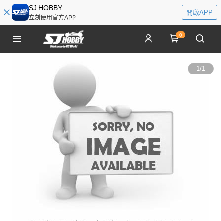
SJ HOBBY
開啟APP
立刻使用官方APP
0
1
/
1