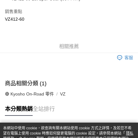
華南商業銀行
彰化商業銀行
合作金庫商業銀行
第一商業銀行
超商取貨付款
上海商業儲蓄銀行
台北富邦商業銀行
華南商業銀行
彰化商業銀行
銷售重點
國泰世華商業銀行
兆豐國際商業銀行
LINE Pay
上海商業儲蓄銀行
台北富邦商業銀行
VZ412-60
臺灣中小企業銀行
台中商業銀行
國泰世華商業銀行
兆豐國際商業銀行
匯豐（台灣）商業銀行
華泰商業銀行
Apple Pay
臺灣中小企業銀行
台中商業銀行
聯邦商業銀行
遠東國際商業銀行
匯豐（台灣）商業銀行
華泰商業銀行
街口支付
元大商業銀行
永豐商業銀行
聯邦商業銀行
遠東國際商業銀行
玉山商業銀行
相關推薦
星展（台灣）商業銀行
元大商業銀行
永豐商業銀行
悠遊付
台新國際商業銀行
中國信託商業銀行
玉山商業銀行
星展（台灣）商業銀行
客服
台灣樂天信用卡公司
台新國際商業銀行
中國信託商業銀行
Google Pay
台灣樂天信用卡公司
全盈+PAY
商品相關分類 (1)
ATM付款
🔴 Kyosho On-Road 零件
VZ
運送方式
本分類熱銷
全站排行
全家-取貨付款
每筆NT$60，滿NT$1,000(含以上)免運費
本網站中使用 cookie，欲查詢有關本網站使用 cookie 方式之詳情，及若您不希
7-11-取貨付款
熱門標籤
望在電腦上使用 cookie 時應如何變更電腦的 cookie 設定，請參閱本網站「
隱私