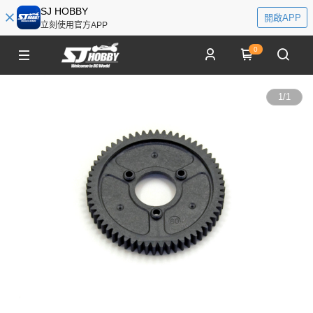
SJ HOBBY
開啟APP
立刻使用官方APP
0
1
/
1