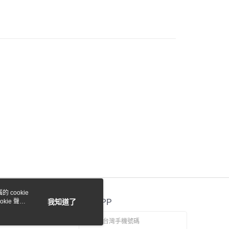
際商業銀行
中國信託商業銀行
y
天信用卡公司
付款
0，滿NT$1,000(含以上)免運費
貨付款
0，滿NT$1,000(含以上)免運費
0，滿NT$1,000(含以上)免運費
 cookie
kie 聲明
我知道了
官方APP
0，滿NT$1,000(含以上)免運費