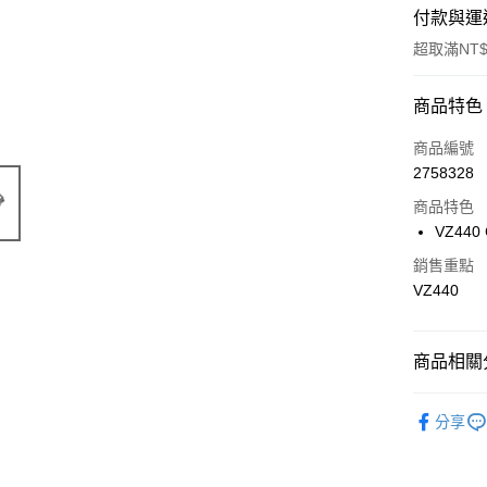
付款與運
超取滿NT$
付款方式
商品特色
信用卡一
商品編號
2758328
信用卡分
商品特色
3 期 
VZ440 
6 期 
合作金
銷售重點
華南商
合作金
VZ440
超商取貨
上海商
華南商
國泰世
LINE Pay
上海商
臺灣中
國泰世
商品相關分
匯豐（
Apple Pay
臺灣中
聯邦商
匯豐（
🔴 Kyosh
街口支付
元大商
分享
聯邦商
玉山商
元大商
悠遊付
台新國
玉山商
台灣樂