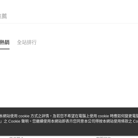
台新國
Google Pa
台灣樂
全盈+PAY
推薦
ATM付款
熱銷
全站排行
運送方式
全家-取貨
每筆NT$6
7-11-取
每筆NT$6
郵局
每筆NT$3
新竹物流
本網站使用 cookie 方式之詳情，及若您不希望在電腦上使用 cookie 時應如何變更電腦的
」之 Cookie 聲明。您繼續使用本網站即表示您同意本公司得按本網站使用條款之 Coo
關於我們
客服資訊
每筆NT$8
品牌故事
購物說明