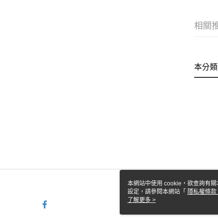
相關
本分類
本網站中使用 cookie，欲查詢有關
設定，請參閱本網站「
隱私權條款
使用 cookie。
了解更多 >