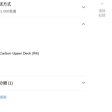
送方式
清除
1,000免運
紀錄
次付款
期付款
0 利率 每期
NT$650
21家銀行
Carbon Upper Deck (R4)
0 利率 每期
NT$325
21家銀行
庫商業銀行
第一商業銀行
業銀行
彰化商業銀行
庫商業銀行
第一商業銀行
付款
業儲蓄銀行
台北富邦商業銀行
業銀行
彰化商業銀行
華商業銀行
兆豐國際商業銀行
業儲蓄銀行
台北富邦商業銀行
小企業銀行
台中商業銀行
華商業銀行
兆豐國際商業銀行
類 (1)
台灣）商業銀行
華泰商業銀行
小企業銀行
台中商業銀行
業銀行
遠東國際商業銀行
台灣）商業銀行
華泰商業銀行
o On-Road 零件
VZ
業銀行
永豐商業銀行
客服
業銀行
遠東國際商業銀行
業銀行
星展（台灣）商業銀行
業銀行
永豐商業銀行
際商業銀行
中國信託商業銀行
業銀行
星展（台灣）商業銀行
天信用卡公司