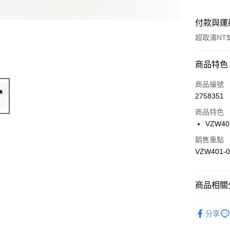
付款與運
超取滿NT$
付款方式
商品特色
信用卡一
商品編號
2758351
信用卡分
商品特色
3 期 
VZW401-
6 期 
合作金
銷售重點
華南商
合作金
VZW401-
超商取貨
上海商
華南商
國泰世
LINE Pay
上海商
臺灣中
國泰世
商品相關分
匯豐（
Apple Pay
臺灣中
聯邦商
匯豐（
🔴 Kyosh
街口支付
元大商
分享
聯邦商
玉山商
元大商
悠遊付