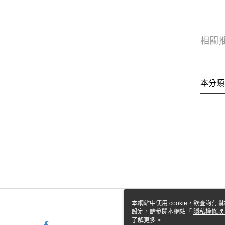
相關
本分類
本網站中使用 cookie，欲查詢有關
設定，請參閱本網站「
隱私權條款
使用 cookie。
了解更多 >