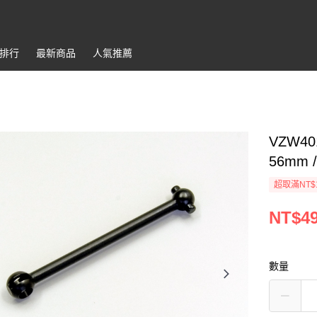
排行
最新商品
人氣推薦
VZW401-
56mm /
超取滿NT$
NT$4
數量