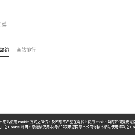
台新國
玉山商
台灣樂
台新國
Google Pa
台灣樂
全盈+PAY
推薦
ATM付款
熱銷
全站排行
運送方式
全家-取貨
每筆NT$6
7-11-取
每筆NT$6
郵局
每筆NT$3
新竹物流
本網站使用 cookie 方式之詳情，及若您不希望在電腦上使用 cookie 時應如何變更電腦的
」之 Cookie 聲明。您繼續使用本網站即表示您同意本公司得按本網站使用條款之 Coo
關於我們
客服資訊
每筆NT$8