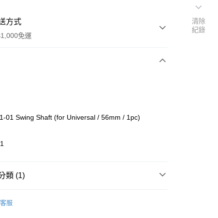
清除
送方式
紀錄
1,000免運
次付款
期付款
0 利率 每期
NT$163
21家銀行
01 Swing Shaft (for Universal / 56mm / 1pc)
0 利率 每期
NT$81
21家銀行
庫商業銀行
第一商業銀行
業銀行
彰化商業銀行
庫商業銀行
第一商業銀行
01
付款
業儲蓄銀行
台北富邦商業銀行
業銀行
彰化商業銀行
華商業銀行
兆豐國際商業銀行
業儲蓄銀行
台北富邦商業銀行
小企業銀行
台中商業銀行
華商業銀行
兆豐國際商業銀行
類 (1)
台灣）商業銀行
華泰商業銀行
小企業銀行
台中商業銀行
業銀行
遠東國際商業銀行
台灣）商業銀行
華泰商業銀行
o On-Road 零件
VZW
業銀行
永豐商業銀行
客服
業銀行
遠東國際商業銀行
業銀行
星展（台灣）商業銀行
業銀行
永豐商業銀行