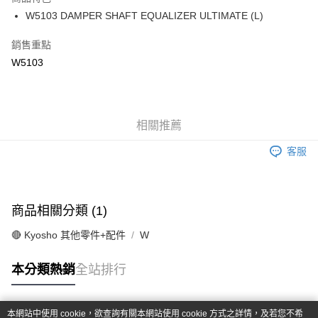
6 期 0 利率 每期
NT$31
21家銀行
合作金庫商業銀行
第一商業銀行
W5103 DAMPER SHAFT EQUALIZER ULTIMATE (L)
華南商業銀行
彰化商業銀行
合作金庫商業銀行
第一商業銀行
超商取貨付款
上海商業儲蓄銀行
台北富邦商業銀行
華南商業銀行
彰化商業銀行
銷售重點
國泰世華商業銀行
兆豐國際商業銀行
LINE Pay
上海商業儲蓄銀行
台北富邦商業銀行
W5103
臺灣中小企業銀行
台中商業銀行
國泰世華商業銀行
兆豐國際商業銀行
匯豐（台灣）商業銀行
華泰商業銀行
Apple Pay
臺灣中小企業銀行
台中商業銀行
聯邦商業銀行
遠東國際商業銀行
匯豐（台灣）商業銀行
華泰商業銀行
街口支付
元大商業銀行
永豐商業銀行
聯邦商業銀行
遠東國際商業銀行
玉山商業銀行
相關推薦
星展（台灣）商業銀行
元大商業銀行
永豐商業銀行
悠遊付
台新國際商業銀行
中國信託商業銀行
玉山商業銀行
星展（台灣）商業銀行
客服
台灣樂天信用卡公司
台新國際商業銀行
中國信託商業銀行
Google Pay
台灣樂天信用卡公司
全盈+PAY
商品相關分類 (1)
ATM付款
🔴 Kyosho 其他零件+配件
W
運送方式
本分類熱銷
全站排行
全家-取貨付款
每筆NT$60，滿NT$1,000(含以上)免運費
本網站中使用 cookie，欲查詢有關本網站使用 cookie 方式之詳情，及若您不希
7-11-取貨付款