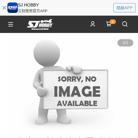
SJ HOBBY
開啟APP
立刻使用官方APP
0
1
/
1