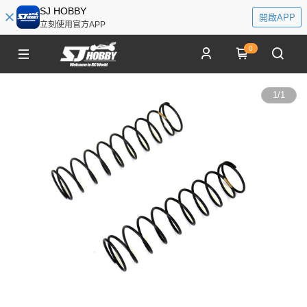
SJ HOBBY
開啟APP
立刻使用官方APP
0
1
/
1