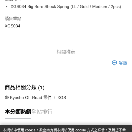
6 期 0 利率 每期
NT$90
21家銀行
合作金庫商業銀行
第一商業銀行
XGS034 Big Bore Shock Spring (LL / Gold / Medium / 2pcs)
華南商業銀行
彰化商業銀行
合作金庫商業銀行
第一商業銀行
超商取貨付款
上海商業儲蓄銀行
台北富邦商業銀行
華南商業銀行
彰化商業銀行
銷售重點
國泰世華商業銀行
兆豐國際商業銀行
LINE Pay
上海商業儲蓄銀行
台北富邦商業銀行
XGS034
臺灣中小企業銀行
台中商業銀行
國泰世華商業銀行
兆豐國際商業銀行
匯豐（台灣）商業銀行
華泰商業銀行
Apple Pay
臺灣中小企業銀行
台中商業銀行
聯邦商業銀行
遠東國際商業銀行
匯豐（台灣）商業銀行
華泰商業銀行
街口支付
元大商業銀行
永豐商業銀行
聯邦商業銀行
遠東國際商業銀行
玉山商業銀行
相關推薦
星展（台灣）商業銀行
元大商業銀行
永豐商業銀行
悠遊付
台新國際商業銀行
中國信託商業銀行
玉山商業銀行
星展（台灣）商業銀行
客服
台灣樂天信用卡公司
台新國際商業銀行
中國信託商業銀行
Google Pay
台灣樂天信用卡公司
全盈+PAY
商品相關分類 (1)
ATM付款
🔴 Kyosho Off-Road 零件
XGS
運送方式
本分類熱銷
全站排行
全家-取貨付款
每筆NT$60，滿NT$1,000(含以上)免運費
本網站中使用 cookie，欲查詢有關本網站使用 cookie 方式之詳情，及若您不希
7-11-取貨付款