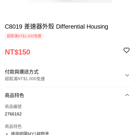
C8019 差速器外殼 Differential Housing
超取滿NT$1,000免運
NT$150
付款與運送方式
超取滿NT$1,000免運
付款方式
商品特色
信用卡一次付款
商品編號
信用卡分期付款
2766162
3 期 0 利率 每期
NT$50
21家銀行
商品特色
6 期 0 利率 每期
NT$25
21家銀行
合作金庫商業銀行
第一商業銀行
適用明陽MY1越野車