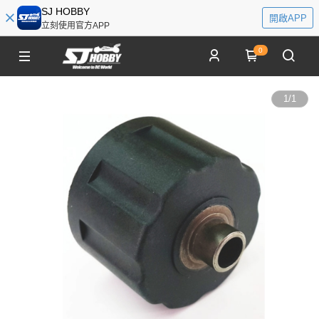
SJ HOBBY
開啟APP
立刻使用官方APP
0
1
/
1