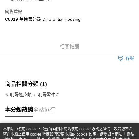
華南商業銀行
彰化商業銀行
合作金庫商業銀行
第一商業銀行
超商取貨付款
上海商業儲蓄銀行
台北富邦商業銀行
華南商業銀行
彰化商業銀行
銷售重點
國泰世華商業銀行
兆豐國際商業銀行
LINE Pay
上海商業儲蓄銀行
台北富邦商業銀行
C8019 差速器外殼 Differential Housing
臺灣中小企業銀行
台中商業銀行
國泰世華商業銀行
兆豐國際商業銀行
匯豐（台灣）商業銀行
華泰商業銀行
Apple Pay
臺灣中小企業銀行
台中商業銀行
聯邦商業銀行
遠東國際商業銀行
匯豐（台灣）商業銀行
華泰商業銀行
街口支付
元大商業銀行
永豐商業銀行
聯邦商業銀行
遠東國際商業銀行
玉山商業銀行
相關推薦
星展（台灣）商業銀行
元大商業銀行
永豐商業銀行
悠遊付
台新國際商業銀行
中國信託商業銀行
玉山商業銀行
星展（台灣）商業銀行
客服
台灣樂天信用卡公司
台新國際商業銀行
中國信託商業銀行
Google Pay
台灣樂天信用卡公司
全盈+PAY
商品相關分類 (1)
ATM付款
✳️ 明陽遙控類
明陽零件區
運送方式
本分類熱銷
全站排行
全家-取貨付款
每筆NT$60，滿NT$1,000(含以上)免運費
本網站中使用 cookie，欲查詢有關本網站使用 cookie 方式之詳情，及若您不希
7-11-取貨付款
熱門標籤
望在電腦上使用 cookie 時應如何變更電腦的 cookie 設定，請參閱本網站「
隱私