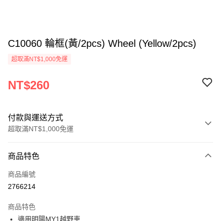
C10060 輪框(黃/2pcs) Wheel (Yellow/2pcs)
超取滿NT$1,000免運
NT$260
付款與運送方式
超取滿NT$1,000免運
付款方式
商品特色
信用卡一次付款
商品編號
信用卡分期付款
2766214
3 期 0 利率 每期
NT$86
21家銀行
商品特色
6 期 0 利率 每期
NT$43
21家銀行
合作金庫商業銀行
第一商業銀行
適用明陽MY1越野車