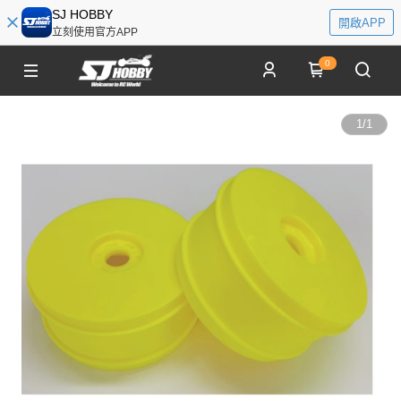
SJ HOBBY
開啟APP
立刻使用官方APP
0
1
/
1