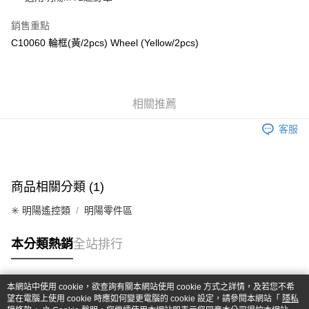
華南商業銀行
彰化商業銀行
合作金庫商業銀行
第一商業銀行
超商取貨付款
上海商業儲蓄銀行
台北富邦商業銀行
華南商業銀行
彰化商業銀行
銷售重點
國泰世華商業銀行
兆豐國際商業銀行
LINE Pay
上海商業儲蓄銀行
台北富邦商業銀行
C10060 輪框(黃/2pcs) Wheel (Yellow/2pcs)
臺灣中小企業銀行
台中商業銀行
國泰世華商業銀行
兆豐國際商業銀行
匯豐（台灣）商業銀行
華泰商業銀行
Apple Pay
臺灣中小企業銀行
台中商業銀行
聯邦商業銀行
遠東國際商業銀行
匯豐（台灣）商業銀行
華泰商業銀行
街口支付
元大商業銀行
永豐商業銀行
聯邦商業銀行
遠東國際商業銀行
玉山商業銀行
相關推薦
星展（台灣）商業銀行
元大商業銀行
永豐商業銀行
悠遊付
台新國際商業銀行
中國信託商業銀行
玉山商業銀行
星展（台灣）商業銀行
客服
台灣樂天信用卡公司
台新國際商業銀行
中國信託商業銀行
Google Pay
台灣樂天信用卡公司
全盈+PAY
商品相關分類 (1)
ATM付款
✳️ 明陽遙控類
明陽零件區
運送方式
本分類熱銷
全站排行
全家-取貨付款
每筆NT$60，滿NT$1,000(含以上)免運費
本網站中使用 cookie，欲查詢有關本網站使用 cookie 方式之詳情，及若您不希
7-11-取貨付款
熱門標籤
望在電腦上使用 cookie 時應如何變更電腦的 cookie 設定，請參閱本網站「
隱私