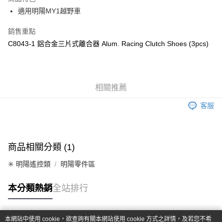
6 期 0 利率 每期
NT$85
21家銀行
合作金庫商業銀行
第一商業銀行
適用明陽MY1越野車
華南商業銀行
彰化商業銀行
合作金庫商業銀行
第一商業銀行
超商取貨付款
上海商業儲蓄銀行
台北富邦商業銀行
華南商業銀行
彰化商業銀行
銷售重點
國泰世華商業銀行
兆豐國際商業銀行
LINE Pay
上海商業儲蓄銀行
台北富邦商業銀行
C8043-1 鋁合金三片式離合器 Alum. Racing Clutch Shoes (3pcs)
臺灣中小企業銀行
台中商業銀行
國泰世華商業銀行
兆豐國際商業銀行
匯豐（台灣）商業銀行
華泰商業銀行
Apple Pay
臺灣中小企業銀行
台中商業銀行
聯邦商業銀行
遠東國際商業銀行
匯豐（台灣）商業銀行
華泰商業銀行
街口支付
元大商業銀行
永豐商業銀行
聯邦商業銀行
遠東國際商業銀行
玉山商業銀行
相關推薦
星展（台灣）商業銀行
元大商業銀行
永豐商業銀行
悠遊付
台新國際商業銀行
中國信託商業銀行
玉山商業銀行
星展（台灣）商業銀行
客服
台灣樂天信用卡公司
台新國際商業銀行
中國信託商業銀行
Google Pay
台灣樂天信用卡公司
全盈+PAY
商品相關分類 (1)
ATM付款
✳️ 明陽遙控類
明陽零件區
運送方式
本分類熱銷
全站排行
全家-取貨付款
每筆NT$60，滿NT$1,000(含以上)免運費
本網站中使用 cookie，欲查詢有關本網站使用 cookie 方式之詳情，及若您不希
7-11-取貨付款