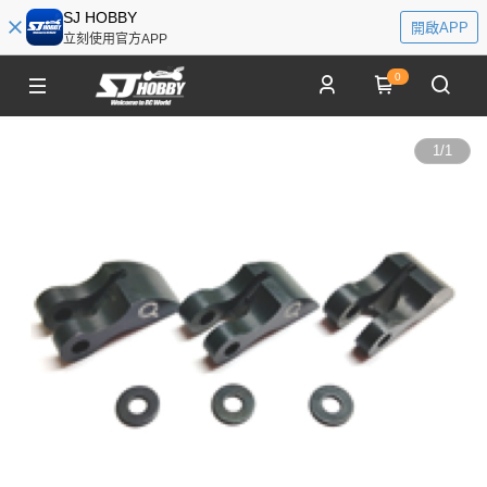
SJ HOBBY
開啟APP
立刻使用官方APP
0
1
/
1