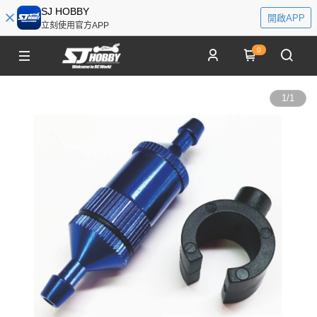
SJ HOBBY
開啟APP
立刻使用官方APP
0
1
/
1