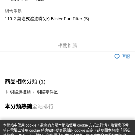
華南商業銀行
彰化商業銀行
合作金庫商業銀行
第一商業銀行
超商取貨付款
上海商業儲蓄銀行
台北富邦商業銀行
華南商業銀行
彰化商業銀行
銷售重點
國泰世華商業銀行
兆豐國際商業銀行
LINE Pay
上海商業儲蓄銀行
台北富邦商業銀行
110-2 氣泡式濾油嘴(小) Blister Furl Filter (S)
臺灣中小企業銀行
台中商業銀行
國泰世華商業銀行
兆豐國際商業銀行
匯豐（台灣）商業銀行
華泰商業銀行
Apple Pay
臺灣中小企業銀行
台中商業銀行
聯邦商業銀行
遠東國際商業銀行
匯豐（台灣）商業銀行
華泰商業銀行
街口支付
元大商業銀行
永豐商業銀行
聯邦商業銀行
遠東國際商業銀行
玉山商業銀行
相關推薦
星展（台灣）商業銀行
元大商業銀行
永豐商業銀行
悠遊付
台新國際商業銀行
中國信託商業銀行
玉山商業銀行
星展（台灣）商業銀行
客服
台灣樂天信用卡公司
台新國際商業銀行
中國信託商業銀行
Google Pay
台灣樂天信用卡公司
全盈+PAY
商品相關分類 (1)
ATM付款
✳️ 明陽遙控類
明陽零件區
運送方式
本分類熱銷
全站排行
全家-取貨付款
每筆NT$60，滿NT$1,000(含以上)免運費
本網站中使用 cookie，欲查詢有關本網站使用 cookie 方式之詳情，及若您不希
7-11-取貨付款
熱門標籤
望在電腦上使用 cookie 時應如何變更電腦的 cookie 設定，請參閱本網站「
隱私