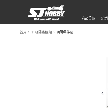
商品分類
熱銷
首頁
✳️ 明陽遙控類
明陽零件區