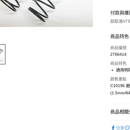
付款與運
超取滿NT$
付款方式
商品特色
信用卡一
商品編號
2766414
信用卡分
商品特色
3 期 
適用明
6 期 
合作金
銷售重點
華南商
合作金
C10196 避
超商取貨
上海商
華南商
(1.5mm/84
國泰世
LINE Pay
上海商
臺灣中
國泰世
匯豐（
Apple Pay
臺灣中
商品相關分
聯邦商
匯豐（
街口支付
元大商
聯邦商
✳️ 明陽遙
玉山商
元大商
分享
悠遊付