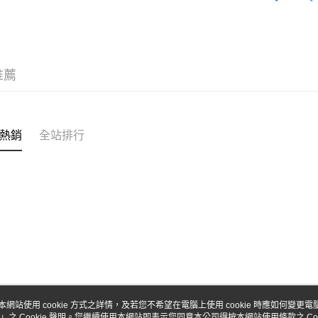
台新國
玉山商
台灣樂
台新國
Google Pa
台灣樂
全盈+PAY
推薦
ATM付款
運送方式
熱銷
全站排行
全家-取貨
每筆NT$6
7-11-取
每筆NT$6
郵局
每筆NT$3
新竹物流
每筆NT$8
本網站使用 cookie 方式之詳情，及若您不希望在電腦上使用 cookie 時應如何變更電腦的
」之 Cookie 聲明。您繼續使用本網站即表示您同意本公司得按本網站使用條款之 Coo