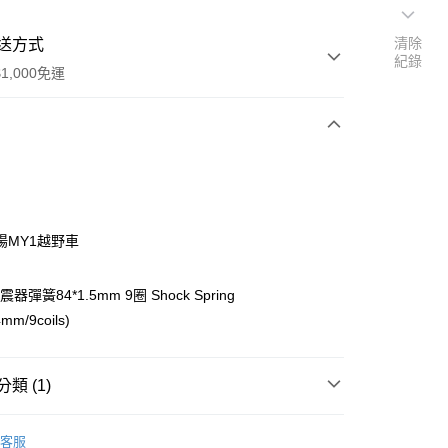
清除
送方式
紀錄
1,000免運
次付款
期付款
0 利率 每期
NT$61
21家銀行
陽MY1越野車
0 利率 每期
NT$30
21家銀行
庫商業銀行
第一商業銀行
業銀行
彰化商業銀行
庫商業銀行
第一商業銀行
震器彈簧84*1.5mm 9圈 Shock Spring
付款
業儲蓄銀行
台北富邦商業銀行
業銀行
彰化商業銀行
mm/9coils)
華商業銀行
兆豐國際商業銀行
業儲蓄銀行
台北富邦商業銀行
小企業銀行
台中商業銀行
華商業銀行
兆豐國際商業銀行
台灣）商業銀行
華泰商業銀行
小企業銀行
台中商業銀行
類 (1)
業銀行
遠東國際商業銀行
台灣）商業銀行
華泰商業銀行
業銀行
永豐商業銀行
業銀行
遠東國際商業銀行
控類
明陽零件區
業銀行
星展（台灣）商業銀行
業銀行
永豐商業銀行
客服