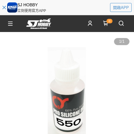
SJ HOBBY
開啟APP
立刻使用官方APP
0
1
/
1