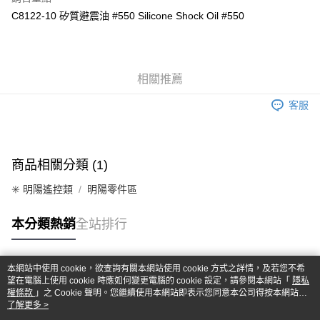
6 期 0 利率 每期
NT$26
21家銀行
合作金庫商業銀行
第一商業銀行
C8122-10 矽質避震油 #550 Silicone Shock Oil #550
華南商業銀行
彰化商業銀行
合作金庫商業銀行
第一商業銀行
超商取貨付款
上海商業儲蓄銀行
台北富邦商業銀行
華南商業銀行
彰化商業銀行
國泰世華商業銀行
兆豐國際商業銀行
LINE Pay
上海商業儲蓄銀行
台北富邦商業銀行
臺灣中小企業銀行
台中商業銀行
國泰世華商業銀行
兆豐國際商業銀行
相關推薦
匯豐（台灣）商業銀行
華泰商業銀行
Apple Pay
臺灣中小企業銀行
台中商業銀行
聯邦商業銀行
遠東國際商業銀行
匯豐（台灣）商業銀行
華泰商業銀行
客服
街口支付
元大商業銀行
永豐商業銀行
聯邦商業銀行
遠東國際商業銀行
玉山商業銀行
星展（台灣）商業銀行
元大商業銀行
永豐商業銀行
悠遊付
台新國際商業銀行
中國信託商業銀行
玉山商業銀行
星展（台灣）商業銀行
台灣樂天信用卡公司
台新國際商業銀行
中國信託商業銀行
Google Pay
商品相關分類 (1)
台灣樂天信用卡公司
全盈+PAY
✳️ 明陽遙控類
明陽零件區
ATM付款
本分類熱銷
全站排行
運送方式
本網站中使用 cookie，欲查詢有關本網站使用 cookie 方式之詳情，及若您不希
全家-取貨付款
熱門標籤
望在電腦上使用 cookie 時應如何變更電腦的 cookie 設定，請參閱本網站「
隱私
每筆NT$60，滿NT$1,000(含以上)免運費
權條款
」之 Cookie 聲明。您繼續使用本網站即表示您同意本公司得按本網站使
用條款之 Cookie 聲明使用 cookie。
了解更多 >
7-11-取貨付款