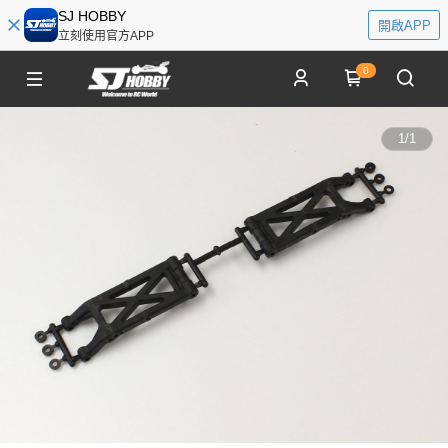
SJ HOBBY
開啟APP
立刻使用官方APP
0
1
/
1