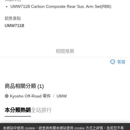
6 期 0 利率 每期
NT$76
21家銀行
合作金庫商業銀行
第一商業銀行
UMW711B Carbon Composite Rear Sus. Arm Set(RB6)
華南商業銀行
彰化商業銀行
合作金庫商業銀行
第一商業銀行
超商取貨付款
上海商業儲蓄銀行
台北富邦商業銀行
華南商業銀行
彰化商業銀行
銷售重點
國泰世華商業銀行
兆豐國際商業銀行
LINE Pay
上海商業儲蓄銀行
台北富邦商業銀行
UMW711B
臺灣中小企業銀行
台中商業銀行
國泰世華商業銀行
兆豐國際商業銀行
匯豐（台灣）商業銀行
華泰商業銀行
Apple Pay
臺灣中小企業銀行
台中商業銀行
聯邦商業銀行
遠東國際商業銀行
匯豐（台灣）商業銀行
華泰商業銀行
街口支付
元大商業銀行
永豐商業銀行
聯邦商業銀行
遠東國際商業銀行
玉山商業銀行
相關推薦
星展（台灣）商業銀行
元大商業銀行
永豐商業銀行
悠遊付
台新國際商業銀行
中國信託商業銀行
玉山商業銀行
星展（台灣）商業銀行
客服
台灣樂天信用卡公司
台新國際商業銀行
中國信託商業銀行
Google Pay
台灣樂天信用卡公司
全盈+PAY
商品相關分類 (1)
ATM付款
🔴 Kyosho Off-Road 零件
UMW
運送方式
本分類熱銷
全站排行
全家-取貨付款
每筆NT$60，滿NT$1,000(含以上)免運費
本網站中使用 cookie，欲查詢有關本網站使用 cookie 方式之詳情，及若您不希
7-11-取貨付款