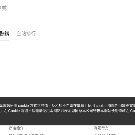
台新國
玉山商
推薦
台灣樂
台新國
Google Pa
台灣樂
全盈+PAY
ATM付款
熱銷
全站排行
運送方式
全家-取貨
每筆NT$6
7-11-取
每筆NT$6
郵局
本網站使用 cookie 方式之詳情，及若您不希望在電腦上使用 cookie 時應如何變更電腦的
每筆NT$3
」之 Cookie 聲明。您繼續使用本網站即表示您同意本公司得按本網站使用條款之 Coo
關於我們
客服資訊
品牌故事
購物說明
新竹物流
商店簡介
客服留言
每筆NT$8