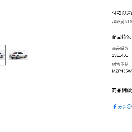
付款與運
超取滿NT$
付款方式
商品特色
信用卡一
商品編號
2911431
信用卡分
銷售重點
3 期 
MZP435WT 
6 期 
合作金
華南商
合作金
超商取貨
上海商
商品相關分
華南商
國泰世
LINE Pay
上海商
🔴 Kyosho
臺灣中
國泰世
分享
匯豐（
Apple Pay
臺灣中
聯邦商
匯豐（
街口支付
元大商
聯邦商
玉山商
元大商
悠遊付