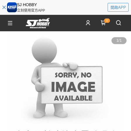
SJ HOBBY
開啟APP
立刻使用官方APP
0
1
/
1