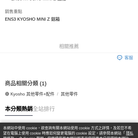
華南商業銀行
彰化商業銀行
合作金庫商業銀行
第一商業銀行
超商取貨付款
上海商業儲蓄銀行
台北富邦商業銀行
華南商業銀行
彰化商業銀行
銷售重點
國泰世華商業銀行
兆豐國際商業銀行
LINE Pay
上海商業儲蓄銀行
台北富邦商業銀行
ENS3 KYOSHO MINI Z 鋁箱
臺灣中小企業銀行
台中商業銀行
國泰世華商業銀行
兆豐國際商業銀行
匯豐（台灣）商業銀行
華泰商業銀行
Apple Pay
臺灣中小企業銀行
台中商業銀行
聯邦商業銀行
遠東國際商業銀行
匯豐（台灣）商業銀行
華泰商業銀行
街口支付
元大商業銀行
永豐商業銀行
聯邦商業銀行
遠東國際商業銀行
玉山商業銀行
相關推薦
星展（台灣）商業銀行
元大商業銀行
永豐商業銀行
悠遊付
台新國際商業銀行
中國信託商業銀行
玉山商業銀行
星展（台灣）商業銀行
客服
台灣樂天信用卡公司
台新國際商業銀行
中國信託商業銀行
Google Pay
台灣樂天信用卡公司
全盈+PAY
商品相關分類 (1)
ATM付款
🔴 Kyosho 其他零件+配件
其他零件
運送方式
本分類熱銷
全站排行
全家-取貨付款
每筆NT$60，滿NT$1,000(含以上)免運費
本網站中使用 cookie，欲查詢有關本網站使用 cookie 方式之詳情，及若您不希
7-11-取貨付款
熱門標籤
望在電腦上使用 cookie 時應如何變更電腦的 cookie 設定，請參閱本網站「
隱私