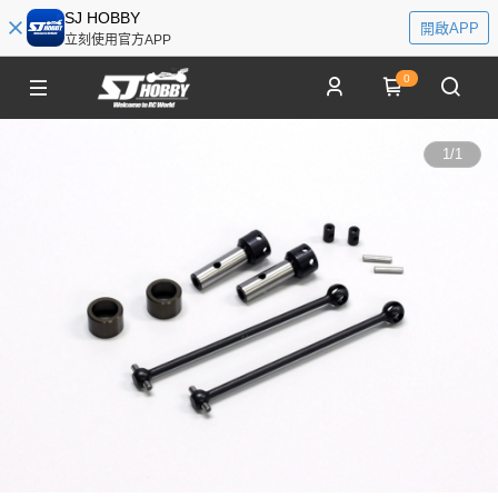
SJ HOBBY
開啟APP
立刻使用官方APP
0
1
/
1