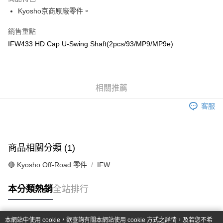
6 期 0 利率 每期
NT$225
21家銀行
合作金庫商業銀行
第一商業銀行
Kyosho京商原廠零件。
華南商業銀行
彰化商業銀行
合作金庫商業銀行
第一商業銀行
超商取貨付款
上海商業儲蓄銀行
台北富邦商業銀行
華南商業銀行
彰化商業銀行
銷售重點
國泰世華商業銀行
兆豐國際商業銀行
LINE Pay
上海商業儲蓄銀行
台北富邦商業銀行
IFW433 HD Cap U-Swing Shaft(2pcs/93/MP9/MP9e)
臺灣中小企業銀行
台中商業銀行
國泰世華商業銀行
兆豐國際商業銀行
匯豐（台灣）商業銀行
華泰商業銀行
Apple Pay
臺灣中小企業銀行
台中商業銀行
聯邦商業銀行
遠東國際商業銀行
匯豐（台灣）商業銀行
華泰商業銀行
街口支付
元大商業銀行
永豐商業銀行
聯邦商業銀行
遠東國際商業銀行
玉山商業銀行
相關推薦
星展（台灣）商業銀行
元大商業銀行
永豐商業銀行
悠遊付
台新國際商業銀行
中國信託商業銀行
玉山商業銀行
星展（台灣）商業銀行
客服
台灣樂天信用卡公司
台新國際商業銀行
中國信託商業銀行
Google Pay
台灣樂天信用卡公司
全盈+PAY
商品相關分類 (1)
ATM付款
🔴 Kyosho Off-Road 零件
IFW
運送方式
本分類熱銷
全站排行
全家-取貨付款
每筆NT$60，滿NT$1,000(含以上)免運費
本網站中使用 cookie，欲查詢有關本網站使用 cookie 方式之詳情，及若您不希
7-11-取貨付款