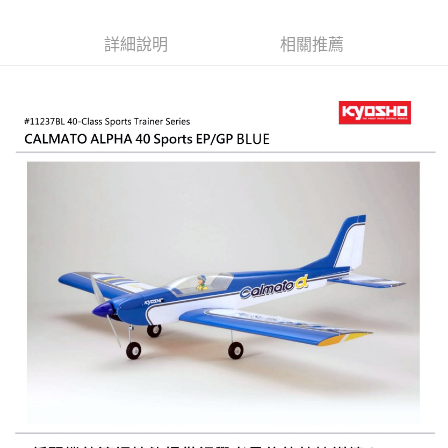
6 期 0 利率 每期
NT$1,066
21家銀行
合作金庫商業銀行
第一商業銀行
華南商業銀行
彰化商業銀行
合作金庫商業銀行
第一商業銀行
LINE Pay
詳細說明
相關推薦
上海商業儲蓄銀行
台北富邦商業銀行
華南商業銀行
彰化商業銀行
國泰世華商業銀行
兆豐國際商業銀行
Apple Pay
上海商業儲蓄銀行
台北富邦商業銀行
臺灣中小企業銀行
台中商業銀行
國泰世華商業銀行
兆豐國際商業銀行
匯豐（台灣）商業銀行
華泰商業銀行
街口支付
臺灣中小企業銀行
台中商業銀行
聯邦商業銀行
遠東國際商業銀行
匯豐（台灣）商業銀行
華泰商業銀行
悠遊付
元大商業銀行
永豐商業銀行
聯邦商業銀行
遠東國際商業銀行
玉山商業銀行
星展（台灣）商業銀行
元大商業銀行
永豐商業銀行
Google Pay
台新國際商業銀行
中國信託商業銀行
玉山商業銀行
星展（台灣）商業銀行
台灣樂天信用卡公司
台新國際商業銀行
中國信託商業銀行
全盈+PAY
台灣樂天信用卡公司
ATM付款
運送方式
郵局
每筆NT$30，滿NT$1,000(含以上)免運費
新竹物流
每筆NT$80，滿NT$1,000(含以上)免運費