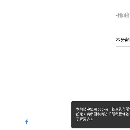
相關
本分類
本網站中使用 cookie，欲查詢有關
設定，請參閱本網站「
隱私權條款
使用 cookie。
了解更多 >