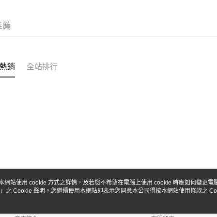
台新國
Google Pa
台灣樂
全盈+PAY
推薦
ATM付款
熱銷
全站排行
運送方式
全家-取貨
每筆NT$6
7-11-取
每筆NT$6
郵局
每筆NT$3
新竹物流
本網站使用 cookie 方式之詳情，及若您不希望在電腦上使用 cookie 時應如何變更電腦的
」之 Cookie 聲明。您繼續使用本網站即表示您同意本公司得按本網站使用條款之 Coo
關於我們
客服資訊
每筆NT$8
品牌故事
購物說明