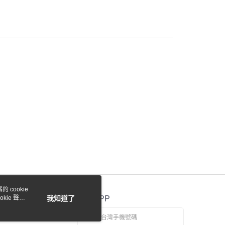
際商業銀行
中國信託商業銀行
y
天信用卡公司
付款
0，滿NT$1,000(含以上)免運費
貨付款
0，滿NT$1,000(含以上)免運費
0，滿NT$1,000(含以上)免運費
 cookie
kie 聲明
我知道了
官方APP
0，滿NT$1,000(含以上)免運費