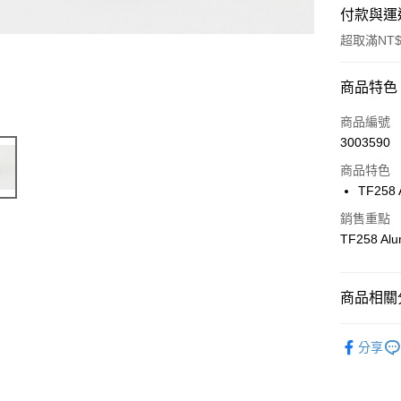
付款與運
超取滿NT$
付款方式
商品特色
信用卡一
商品編號
3003590
信用卡分
商品特色
3 期 
TF258 
6 期 
合作金
銷售重點
華南商
合作金
TF258 Alu
超商取貨
上海商
華南商
國泰世
LINE Pay
上海商
臺灣中
國泰世
商品相關分
匯豐（
Apple Pay
臺灣中
聯邦商
匯豐（
🔴 Kyosh
街口支付
元大商
分享
聯邦商
玉山商
元大商
悠遊付
台新國
玉山商
台灣樂