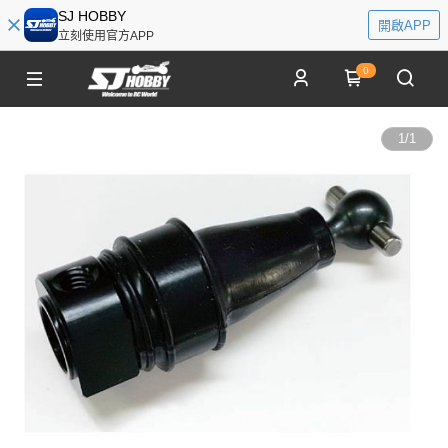
SJ HOBBY
開啟APP
立刻使用官方APP
0
1
/
1