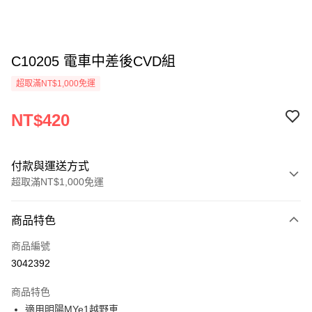
C10205 電車中差後CVD組
超取滿NT$1,000免運
NT$420
付款與運送方式
超取滿NT$1,000免運
付款方式
商品特色
信用卡一次付款
商品編號
信用卡分期付款
3042392
3 期 0 利率 每期
NT$140
21家銀行
商品特色
6 期 0 利率 每期
NT$70
21家銀行
合作金庫商業銀行
第一商業銀行
適用明陽MYe1越野車