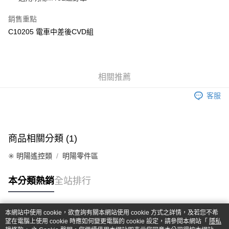
華南商業銀行
彰化商業銀行
合作金庫商業銀行
第一商業銀行
超商取貨付款
上海商業儲蓄銀行
台北富邦商業銀行
華南商業銀行
彰化商業銀行
銷售重點
國泰世華商業銀行
兆豐國際商業銀行
LINE Pay
上海商業儲蓄銀行
台北富邦商業銀行
C10205 電車中差後CVD組
臺灣中小企業銀行
台中商業銀行
國泰世華商業銀行
兆豐國際商業銀行
匯豐（台灣）商業銀行
華泰商業銀行
Apple Pay
臺灣中小企業銀行
台中商業銀行
聯邦商業銀行
遠東國際商業銀行
匯豐（台灣）商業銀行
華泰商業銀行
街口支付
元大商業銀行
永豐商業銀行
聯邦商業銀行
遠東國際商業銀行
玉山商業銀行
相關推薦
星展（台灣）商業銀行
元大商業銀行
永豐商業銀行
悠遊付
台新國際商業銀行
中國信託商業銀行
玉山商業銀行
星展（台灣）商業銀行
客服
台灣樂天信用卡公司
台新國際商業銀行
中國信託商業銀行
Google Pay
台灣樂天信用卡公司
全盈+PAY
商品相關分類 (1)
ATM付款
✳️ 明陽遙控類
明陽零件區
運送方式
本分類熱銷
全站排行
全家-取貨付款
每筆NT$60，滿NT$1,000(含以上)免運費
本網站中使用 cookie，欲查詢有關本網站使用 cookie 方式之詳情，及若您不希
7-11-取貨付款
熱門標籤
望在電腦上使用 cookie 時應如何變更電腦的 cookie 設定，請參閱本網站「
隱私