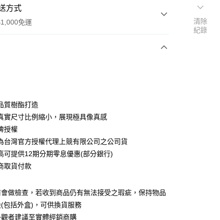
送方式
清除
1,000免運
紀錄
次付款
期付款
0 利率 每期
NT$1,833
21家銀行
品質樹酯打造
0 利率 每期
NT$916
21家銀行
庫商業銀行
第一商業銀行
8全真實尺寸比例縮小，展現極具像真感
業銀行
彰化商業銀行
牌授權
庫商業銀行
第一商業銀行
付款
業儲蓄銀行
台北富邦商業銀行
業銀行
彰化商業銀行
為台灣官方授權代理上競有限公司之公司貨
華商業銀行
兆豐國際商業銀行
業儲蓄銀行
台北富邦商業銀行
高可提供12期分期零息優惠(部分銀行)
小企業銀行
台中商業銀行
華商業銀行
兆豐國際商業銀行
商取貨付款
台灣）商業銀行
華泰商業銀行
小企業銀行
台中商業銀行
業銀行
遠東國際商業銀行
台灣）商業銀行
華泰商業銀行
業銀行
永豐商業銀行
業銀行
遠東國際商業銀行
前會做檢查，若收到商品仍有無法接受之瑕疵，保持物品
業銀行
星展（台灣）商業銀行
業銀行
永豐商業銀行
(包括外盒)，可供換貨服務
際商業銀行
中國信託商業銀行
業銀行
星展（台灣）商業銀行
外觀者建議至實體經銷商購
天信用卡公司