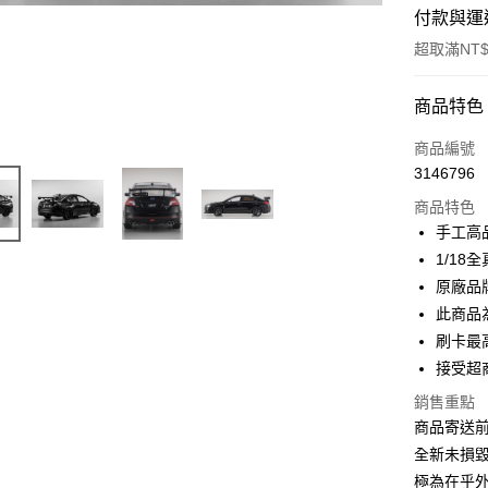
付款與運
超取滿NT$
付款方式
商品特色
信用卡一
商品編號
3146796
信用卡分
商品特色
3 期 
手工高
6 期 
合作金
1/1
華南商
原廠品
合作金
超商取貨
上海商
華南商
此商品
國泰世
LINE Pay
上海商
刷卡最
臺灣中
國泰世
接受超
匯豐（
Apple Pay
臺灣中
聯邦商
銷售重點
匯豐（
街口支付
元大商
聯邦商
商品寄送
玉山商
元大商
悠遊付
全新未損毀
台新國
玉山商
極為在乎
台灣樂