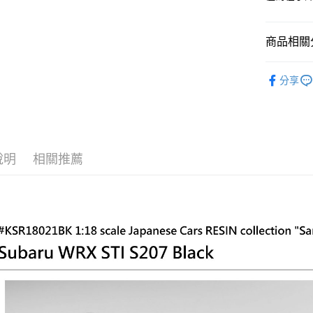
台新國
Google Pa
台灣樂
全盈+PAY
商品相關分
ATM付款
🚗 Kyo
分享
🚗 Kyo
運送方式
🚗 Kyo
全家-取貨
每筆NT$6
說明
相關推薦
7-11-取
每筆NT$6
郵局
每筆NT$3
新竹物流
每筆NT$8