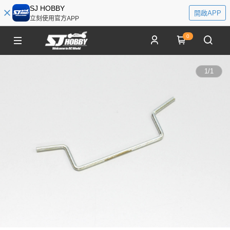
SJ HOBBY
開啟APP
立刻使用官方APP
0
1
/
1