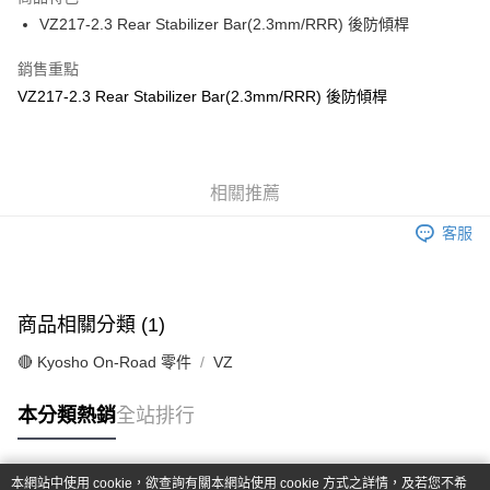
6 期 0 利率 每期
NT$20
21家銀行
合作金庫商業銀行
第一商業銀行
VZ217-2.3 Rear Stabilizer Bar(2.3mm/RRR) 後防傾桿
華南商業銀行
彰化商業銀行
合作金庫商業銀行
第一商業銀行
超商取貨付款
上海商業儲蓄銀行
台北富邦商業銀行
華南商業銀行
彰化商業銀行
銷售重點
國泰世華商業銀行
兆豐國際商業銀行
LINE Pay
上海商業儲蓄銀行
台北富邦商業銀行
VZ217-2.3 Rear Stabilizer Bar(2.3mm/RRR) 後防傾桿
臺灣中小企業銀行
台中商業銀行
國泰世華商業銀行
兆豐國際商業銀行
匯豐（台灣）商業銀行
華泰商業銀行
Apple Pay
臺灣中小企業銀行
台中商業銀行
聯邦商業銀行
遠東國際商業銀行
匯豐（台灣）商業銀行
華泰商業銀行
街口支付
元大商業銀行
永豐商業銀行
聯邦商業銀行
遠東國際商業銀行
玉山商業銀行
相關推薦
星展（台灣）商業銀行
元大商業銀行
永豐商業銀行
悠遊付
台新國際商業銀行
中國信託商業銀行
玉山商業銀行
星展（台灣）商業銀行
客服
台灣樂天信用卡公司
台新國際商業銀行
中國信託商業銀行
Google Pay
台灣樂天信用卡公司
全盈+PAY
商品相關分類 (1)
ATM付款
🔴 Kyosho On-Road 零件
VZ
運送方式
本分類熱銷
全站排行
全家-取貨付款
每筆NT$60，滿NT$1,000(含以上)免運費
本網站中使用 cookie，欲查詢有關本網站使用 cookie 方式之詳情，及若您不希
7-11-取貨付款