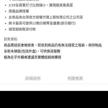
華南商業銀行
彰化商業銀行
合作金庫商業銀行
第一商業銀行
超商取貨付款
1/18全真實尺寸比例縮小，展現極具像真感
上海商業儲蓄銀行
台北富邦商業銀行
華南商業銀行
彰化商業銀行
國泰世華商業銀行
兆豐國際商業銀行
原廠品牌授權
LINE Pay
上海商業儲蓄銀行
台北富邦商業銀行
臺灣中小企業銀行
台中商業銀行
此商品為台灣官方授權代理上競有限公司之公司貨
國泰世華商業銀行
兆豐國際商業銀行
匯豐（台灣）商業銀行
華泰商業銀行
Apple Pay
臺灣中小企業銀行
台中商業銀行
刷卡最高可提供12期分期零息優惠(部分銀行)
聯邦商業銀行
遠東國際商業銀行
匯豐（台灣）商業銀行
華泰商業銀行
接受超商取貨付款
街口支付
元大商業銀行
永豐商業銀行
聯邦商業銀行
遠東國際商業銀行
玉山商業銀行
星展（台灣）商業銀行
元大商業銀行
永豐商業銀行
銷售重點
悠遊付
台新國際商業銀行
中國信託商業銀行
玉山商業銀行
星展（台灣）商業銀行
商品寄送前會做檢查，若收到商品仍有無法接受之瑕疵，保持物品
台灣樂天信用卡公司
台新國際商業銀行
中國信託商業銀行
Google Pay
全新未損毀(包括外盒)，可供換貨服務
台灣樂天信用卡公司
極為在乎外觀者建議至實體經銷商購買
全盈+PAY
ATM付款
運送方式
詳細說明
相關推薦
全家-取貨付款
每筆NT$60，滿NT$1,000(含以上)免運費
7-11-取貨付款