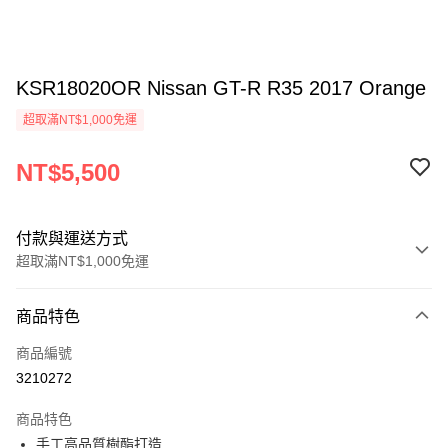
KSR18020OR Nissan GT-R R35 2017 Orange
超取滿NT$1,000免運
NT$5,500
付款與運送方式
超取滿NT$1,000免運
付款方式
商品特色
信用卡一次付款
商品編號
信用卡分期付款
3210272
3 期 0 利率 每期
NT$1,833
21家銀行
商品特色
6 期 0 利率 每期
NT$916
21家銀行
合作金庫商業銀行
第一商業銀行
手工高品質樹酯打造