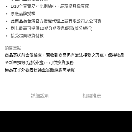
華南商業銀行
彰化商業銀行
合作金庫商業銀行
第一商業銀行
超商取貨付款
1/18全真實尺寸比例縮小，展現極具像真感
上海商業儲蓄銀行
台北富邦商業銀行
華南商業銀行
彰化商業銀行
國泰世華商業銀行
兆豐國際商業銀行
原廠品牌授權
LINE Pay
上海商業儲蓄銀行
台北富邦商業銀行
臺灣中小企業銀行
台中商業銀行
此商品為台灣官方授權代理上競有限公司之公司貨
國泰世華商業銀行
兆豐國際商業銀行
匯豐（台灣）商業銀行
華泰商業銀行
Apple Pay
臺灣中小企業銀行
台中商業銀行
刷卡最高可提供12期分期零息優惠(部分銀行)
聯邦商業銀行
遠東國際商業銀行
匯豐（台灣）商業銀行
華泰商業銀行
接受超商取貨付款
街口支付
元大商業銀行
永豐商業銀行
聯邦商業銀行
遠東國際商業銀行
玉山商業銀行
星展（台灣）商業銀行
元大商業銀行
永豐商業銀行
銷售重點
悠遊付
台新國際商業銀行
中國信託商業銀行
玉山商業銀行
星展（台灣）商業銀行
商品寄送前會做檢查，若收到商品仍有無法接受之瑕疵，保持物品
台灣樂天信用卡公司
台新國際商業銀行
中國信託商業銀行
Google Pay
全新未損毀(包括外盒)，可供換貨服務
台灣樂天信用卡公司
極為在乎外觀者建議至實體經銷商購買
全盈+PAY
ATM付款
運送方式
詳細說明
相關推薦
全家-取貨付款
每筆NT$60，滿NT$1,000(含以上)免運費
7-11-取貨付款