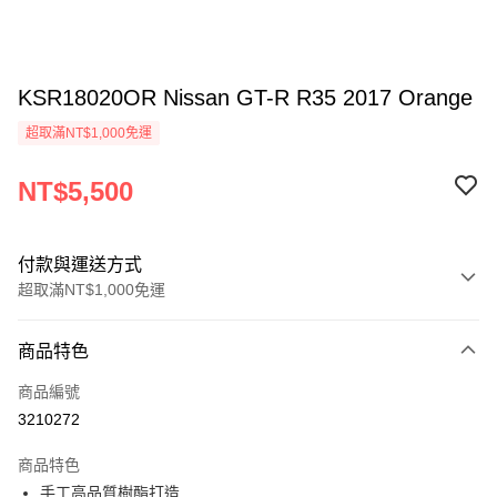
KSR18020OR Nissan GT-R R35 2017 Orange
超取滿NT$1,000免運
NT$5,500
付款與運送方式
超取滿NT$1,000免運
付款方式
商品特色
信用卡一次付款
商品編號
信用卡分期付款
3210272
3 期 0 利率 每期
NT$1,833
21家銀行
商品特色
6 期 0 利率 每期
NT$916
21家銀行
合作金庫商業銀行
第一商業銀行
手工高品質樹酯打造