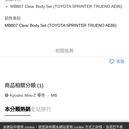
6 期 0 利率 每期
NT$165
21家銀行
合作金庫商業銀行
第一商業銀行
MBB07 Clear Body Set (TOYOTA SPRINTER TRUENO AE86)
華南商業銀行
彰化商業銀行
合作金庫商業銀行
第一商業銀行
超商取貨付款
上海商業儲蓄銀行
台北富邦商業銀行
華南商業銀行
彰化商業銀行
銷售重點
國泰世華商業銀行
兆豐國際商業銀行
LINE Pay
上海商業儲蓄銀行
台北富邦商業銀行
MBB07 Clear Body Set (TOYOTA SPRINTER TRUENO AE86)
臺灣中小企業銀行
台中商業銀行
國泰世華商業銀行
兆豐國際商業銀行
匯豐（台灣）商業銀行
華泰商業銀行
Apple Pay
臺灣中小企業銀行
台中商業銀行
聯邦商業銀行
遠東國際商業銀行
匯豐（台灣）商業銀行
華泰商業銀行
街口支付
元大商業銀行
永豐商業銀行
聯邦商業銀行
遠東國際商業銀行
玉山商業銀行
相關推薦
星展（台灣）商業銀行
元大商業銀行
永豐商業銀行
悠遊付
台新國際商業銀行
中國信託商業銀行
玉山商業銀行
星展（台灣）商業銀行
客服
台灣樂天信用卡公司
台新國際商業銀行
中國信託商業銀行
Google Pay
台灣樂天信用卡公司
全盈+PAY
商品相關分類 (1)
ATM付款
🔴 Kyosho Mini-Z 零件
MB
運送方式
本分類熱銷
全站排行
全家-取貨付款
每筆NT$60，滿NT$1,000(含以上)免運費
本網站中使用 cookie，欲查詢有關本網站使用 cookie 方式之詳情，及若您不希
7-11-取貨付款