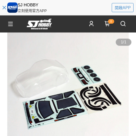
SJ HOBBY
開啟APP
立刻使用官方APP
0
1
/
1