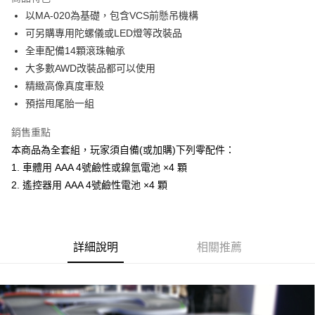
6 期 0 利率 每期
NT$1,466
21家銀行
合作金庫商業銀行
第一商業銀行
以MA-020為基礎，包含VCS前懸吊機構
華南商業銀行
彰化商業銀行
合作金庫商業銀行
第一商業銀行
LINE Pay
可另購專用陀螺儀或LED燈等改裝品
上海商業儲蓄銀行
台北富邦商業銀行
華南商業銀行
彰化商業銀行
國泰世華商業銀行
兆豐國際商業銀行
全車配備14顆滾珠軸承
Apple Pay
上海商業儲蓄銀行
台北富邦商業銀行
臺灣中小企業銀行
台中商業銀行
大多數AWD改裝品都可以使用
國泰世華商業銀行
兆豐國際商業銀行
匯豐（台灣）商業銀行
華泰商業銀行
街口支付
臺灣中小企業銀行
台中商業銀行
精緻高像真度車殼
聯邦商業銀行
遠東國際商業銀行
匯豐（台灣）商業銀行
華泰商業銀行
預搭甩尾胎一組
悠遊付
元大商業銀行
永豐商業銀行
聯邦商業銀行
遠東國際商業銀行
玉山商業銀行
星展（台灣）商業銀行
元大商業銀行
永豐商業銀行
銷售重點
Google Pay
台新國際商業銀行
中國信託商業銀行
玉山商業銀行
星展（台灣）商業銀行
本商品為全套組，玩家須自備(或加購)下列零配件：
台灣樂天信用卡公司
台新國際商業銀行
中國信託商業銀行
全盈+PAY
1. 車體用 AAA 4號鹼性或鎳氫電池 ×4 顆
台灣樂天信用卡公司
2. 遙控器用 AAA 4號鹼性電池 ×4 顆
ATM付款
運送方式
郵局
詳細說明
相關推薦
每筆NT$30，滿NT$1,000(含以上)免運費
新竹物流
每筆NT$80，滿NT$1,000(含以上)免運費