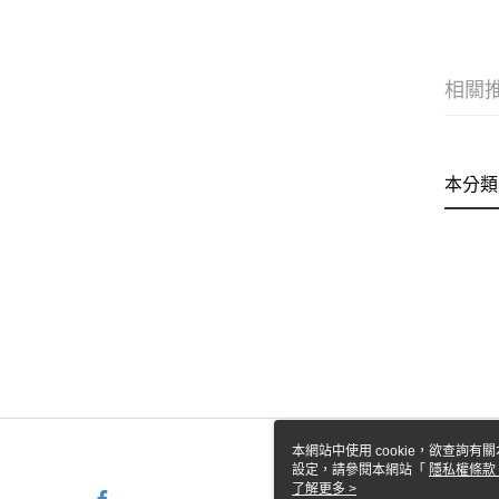
相關
本分類
本網站中使用 cookie，欲查詢有關
設定，請參閱本網站「
隱私權條款
使用 cookie。
了解更多 >