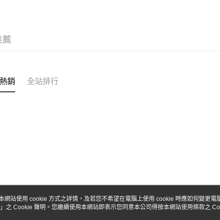
台新國
玉山商
台灣樂
台新國
Google Pa
台灣樂
全盈+PAY
推薦
ATM付款
熱銷
全站排行
運送方式
全家-取貨
每筆NT$6
7-11-取
每筆NT$6
郵局
每筆NT$3
新竹物流
本網站使用 cookie 方式之詳情，及若您不希望在電腦上使用 cookie 時應如何變更電腦的
」之 Cookie 聲明。您繼續使用本網站即表示您同意本公司得按本網站使用條款之 Coo
關於我們
客服資訊
每筆NT$8