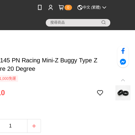
0
中文 (繁體)
145 PN Racing Mini-Z Buggy Type Z
ire 20 Degree
1,000免運
10