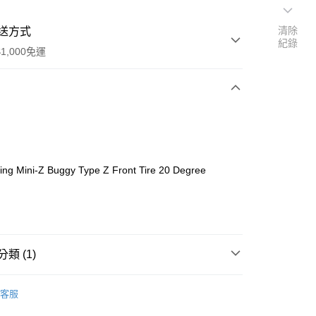
清除
送方式
紀錄
1,000免運
次付款
期付款
0 利率 每期
NT$103
21家銀行
ing Mini-Z Buggy Type Z Front Tire 20 Degree
0 利率 每期
NT$51
21家銀行
庫商業銀行
第一商業銀行
業銀行
彰化商業銀行
庫商業銀行
第一商業銀行
付款
業儲蓄銀行
台北富邦商業銀行
業銀行
彰化商業銀行
華商業銀行
兆豐國際商業銀行
業儲蓄銀行
台北富邦商業銀行
小企業銀行
台中商業銀行
華商業銀行
兆豐國際商業銀行
類 (1)
台灣）商業銀行
華泰商業銀行
小企業銀行
台中商業銀行
業銀行
遠東國際商業銀行
台灣）商業銀行
華泰商業銀行
acing
業銀行
永豐商業銀行
客服
業銀行
遠東國際商業銀行
業銀行
星展（台灣）商業銀行
業銀行
永豐商業銀行