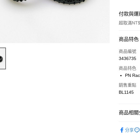
付款與運
超取滿NT$
付款方式
商品特色
信用卡一
商品編號
3436735
信用卡分
商品特色
3 期 
PN Rac
6 期 
合作金
銷售重點
華南商
合作金
BL1145
超商取貨
上海商
華南商
國泰世
LINE Pay
上海商
臺灣中
國泰世
商品相關分
匯豐（
Apple Pay
臺灣中
聯邦商
匯豐（
🇵🇳 PN R
街口支付
元大商
分享
聯邦商
玉山商
元大商
悠遊付