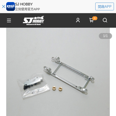
SJ HOBBY
開啟APP
立刻使用官方APP
0
1
/
1