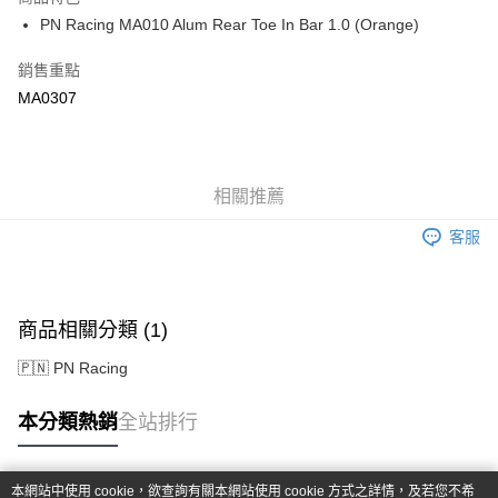
6 期 0 利率 每期
NT$66
21家銀行
合作金庫商業銀行
第一商業銀行
PN Racing MA010 Alum Rear Toe In Bar 1.0 (Orange)
華南商業銀行
彰化商業銀行
合作金庫商業銀行
第一商業銀行
超商取貨付款
上海商業儲蓄銀行
台北富邦商業銀行
華南商業銀行
彰化商業銀行
銷售重點
國泰世華商業銀行
兆豐國際商業銀行
LINE Pay
上海商業儲蓄銀行
台北富邦商業銀行
MA0307
臺灣中小企業銀行
台中商業銀行
國泰世華商業銀行
兆豐國際商業銀行
匯豐（台灣）商業銀行
華泰商業銀行
Apple Pay
臺灣中小企業銀行
台中商業銀行
聯邦商業銀行
遠東國際商業銀行
匯豐（台灣）商業銀行
華泰商業銀行
街口支付
元大商業銀行
永豐商業銀行
聯邦商業銀行
遠東國際商業銀行
玉山商業銀行
相關推薦
星展（台灣）商業銀行
元大商業銀行
永豐商業銀行
悠遊付
台新國際商業銀行
中國信託商業銀行
玉山商業銀行
星展（台灣）商業銀行
客服
台灣樂天信用卡公司
台新國際商業銀行
中國信託商業銀行
Google Pay
台灣樂天信用卡公司
全盈+PAY
商品相關分類 (1)
ATM付款
🇵🇳 PN Racing
運送方式
本分類熱銷
全站排行
全家-取貨付款
每筆NT$60，滿NT$1,000(含以上)免運費
本網站中使用 cookie，欲查詢有關本網站使用 cookie 方式之詳情，及若您不希
7-11-取貨付款