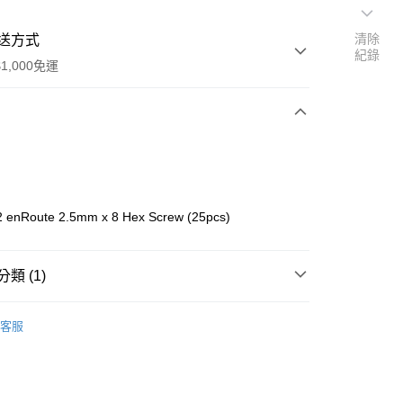
清除
送方式
紀錄
1,000免運
次付款
期付款
0 利率 每期
NT$61
21家銀行
 enRoute 2.5mm x 8 Hex Screw (25pcs)
0 利率 每期
NT$30
21家銀行
庫商業銀行
第一商業銀行
業銀行
彰化商業銀行
庫商業銀行
第一商業銀行
付款
業儲蓄銀行
台北富邦商業銀行
類 (1)
業銀行
彰化商業銀行
華商業銀行
兆豐國際商業銀行
業儲蓄銀行
台北富邦商業銀行
e
小企業銀行
台中商業銀行
華商業銀行
兆豐國際商業銀行
客服
台灣）商業銀行
華泰商業銀行
小企業銀行
台中商業銀行
業銀行
遠東國際商業銀行
台灣）商業銀行
華泰商業銀行
業銀行
永豐商業銀行
業銀行
遠東國際商業銀行
業銀行
星展（台灣）商業銀行
業銀行
永豐商業銀行