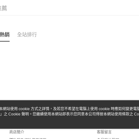
台新國
玉山商
推薦
台灣樂
台新國
Google Pa
台灣樂
全盈+PAY
ATM付款
熱銷
全站排行
運送方式
全家-取貨
每筆NT$6
7-11-取
每筆NT$6
郵局
本網站使用 cookie 方式之詳情，及若您不希望在電腦上使用 cookie 時應如何變更電腦的
每筆NT$3
」之 Cookie 聲明。您繼續使用本網站即表示您同意本公司得按本網站使用條款之 Coo
關於我們
客服資訊
品牌故事
購物說明
新竹物流
商店簡介
客服留言
每筆NT$8