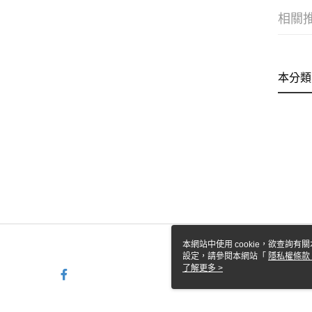
相關
本分類
本網站中使用 cookie，欲查詢有關
設定，請參閱本網站「
隱私權條款
使用 cookie。
了解更多 >