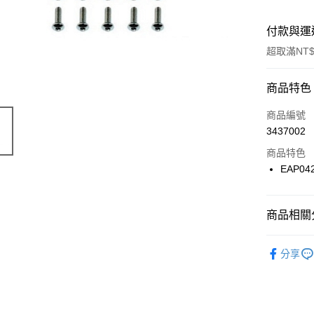
付款與運
超取滿NT$
付款方式
商品特色
信用卡一
商品編號
3437002
信用卡分
商品特色
3 期 
EAP042
6 期 
合作金
華南商
合作金
超商取貨
上海商
商品相關分
華南商
國泰世
LINE Pay
上海商
➪ enRout
臺灣中
國泰世
分享
匯豐（
Apple Pay
臺灣中
聯邦商
匯豐（
街口支付
元大商
聯邦商
玉山商
元大商
悠遊付