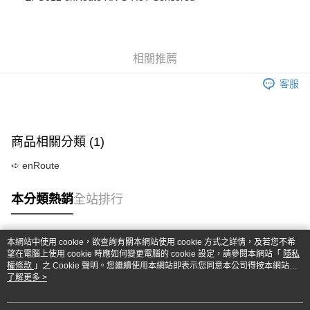
華南商業銀行
彰化商業銀行
合作金庫商業銀行
第一商業銀行
超商取貨付款
上海商業儲蓄銀行
台北富邦商業銀行
華南商業銀行
彰化商業銀行
國泰世華商業銀行
兆豐國際商業銀行
LINE Pay
上海商業儲蓄銀行
台北富邦商業銀行
臺灣中小企業銀行
台中商業銀行
國泰世華商業銀行
兆豐國際商業銀行
相關推薦
匯豐（台灣）商業銀行
華泰商業銀行
Apple Pay
臺灣中小企業銀行
台中商業銀行
聯邦商業銀行
遠東國際商業銀行
匯豐（台灣）商業銀行
華泰商業銀行
客服
街口支付
元大商業銀行
永豐商業銀行
聯邦商業銀行
遠東國際商業銀行
玉山商業銀行
星展（台灣）商業銀行
元大商業銀行
永豐商業銀行
悠遊付
台新國際商業銀行
中國信託商業銀行
玉山商業銀行
星展（台灣）商業銀行
台灣樂天信用卡公司
台新國際商業銀行
中國信託商業銀行
Google Pay
商品相關分類 (1)
台灣樂天信用卡公司
全盈+PAY
➪ enRoute
ATM付款
本分類熱銷
全站排行
運送方式
本網站中使用 cookie，欲查詢有關本網站使用 cookie 方式之詳情，及若您不希
全家-取貨付款
熱門標籤
望在電腦上使用 cookie 時應如何變更電腦的 cookie 設定，請參閱本網站「
隱私
每筆NT$60，滿NT$1,000(含以上)免運費
權條款
」之 Cookie 聲明。您繼續使用本網站即表示您同意本公司得按本網站使
用條款之 Cookie 聲明使用 cookie。
了解更多 >
7-11-取貨付款