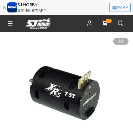
SJ HOBBY
開啟APP
立刻使用官方APP
0
1
/
1