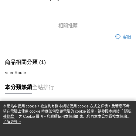
華南商業銀行
彰化商業銀行
合作金庫商業銀行
第一商業銀行
超商取貨付款
上海商業儲蓄銀行
台北富邦商業銀行
華南商業銀行
彰化商業銀行
國泰世華商業銀行
兆豐國際商業銀行
LINE Pay
上海商業儲蓄銀行
台北富邦商業銀行
臺灣中小企業銀行
台中商業銀行
國泰世華商業銀行
兆豐國際商業銀行
相關推薦
匯豐（台灣）商業銀行
華泰商業銀行
Apple Pay
臺灣中小企業銀行
台中商業銀行
聯邦商業銀行
遠東國際商業銀行
匯豐（台灣）商業銀行
華泰商業銀行
客服
街口支付
元大商業銀行
永豐商業銀行
聯邦商業銀行
遠東國際商業銀行
玉山商業銀行
星展（台灣）商業銀行
元大商業銀行
永豐商業銀行
悠遊付
台新國際商業銀行
中國信託商業銀行
玉山商業銀行
星展（台灣）商業銀行
台灣樂天信用卡公司
台新國際商業銀行
中國信託商業銀行
Google Pay
商品相關分類 (1)
台灣樂天信用卡公司
全盈+PAY
➪ enRoute
ATM付款
本分類熱銷
全站排行
運送方式
本網站中使用 cookie，欲查詢有關本網站使用 cookie 方式之詳情，及若您不希
全家-取貨付款
熱門標籤
望在電腦上使用 cookie 時應如何變更電腦的 cookie 設定，請參閱本網站「
隱私
每筆NT$60，滿NT$1,000(含以上)免運費
權條款
」之 Cookie 聲明。您繼續使用本網站即表示您同意本公司得按本網站使
用條款之 Cookie 聲明使用 cookie。
了解更多 >
7-11-取貨付款