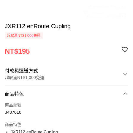
JXR112 enRoute Cupling
超取滿NT$1,000免運
NT$195
付款與運送方式
超取滿NT$1,000免運
付款方式
商品特色
信用卡一次付款
商品編號
信用卡分期付款
3437010
3 期 0 利率 每期
NT$65
21家銀行
商品特色
6 期 0 利率 每期
NT$32
21家銀行
合作金庫商業銀行
第一商業銀行
JXR112 enRoute Cupling