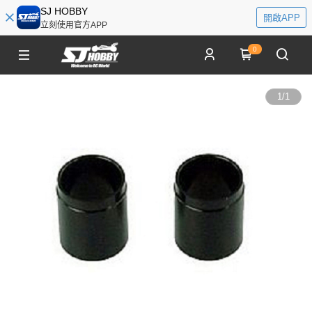
SJ HOBBY
開啟APP
立刻使用官方APP
0
1
/
1