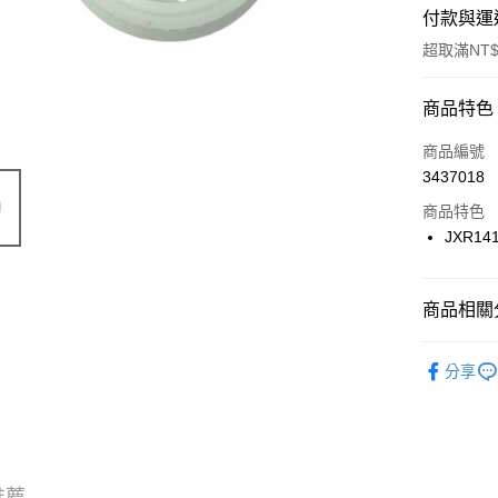
付款與運
超取滿NT$
付款方式
商品特色
信用卡一
商品編號
3437018
信用卡分
商品特色
3 期 
JXR141
6 期 
合作金
華南商
合作金
超商取貨
上海商
商品相關分
華南商
國泰世
LINE Pay
上海商
➪ enRout
臺灣中
國泰世
分享
匯豐（
Apple Pay
臺灣中
聯邦商
匯豐（
街口支付
元大商
聯邦商
玉山商
元大商
悠遊付
台新國
玉山商
推薦
台灣樂