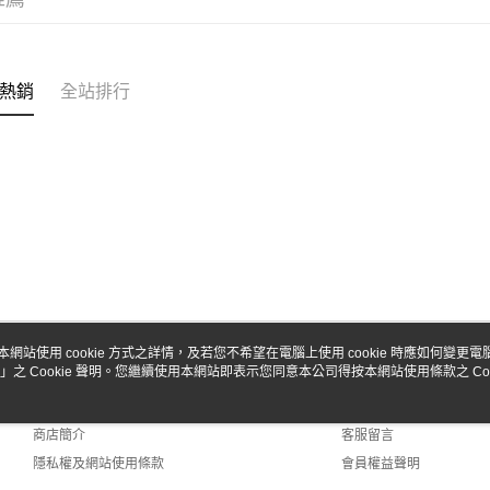
台新國
Google Pa
台灣樂
全盈+PAY
ATM付款
熱銷
全站排行
運送方式
全家-取貨
每筆NT$6
7-11-取
每筆NT$6
郵局
本網站使用 cookie 方式之詳情，及若您不希望在電腦上使用 cookie 時應如何變更電腦的
每筆NT$3
」之 Cookie 聲明。您繼續使用本網站即表示您同意本公司得按本網站使用條款之 Coo
關於我們
客服資訊
品牌故事
購物說明
新竹物流
商店簡介
客服留言
每筆NT$8
隱私權及網站使用條款
會員權益聲明