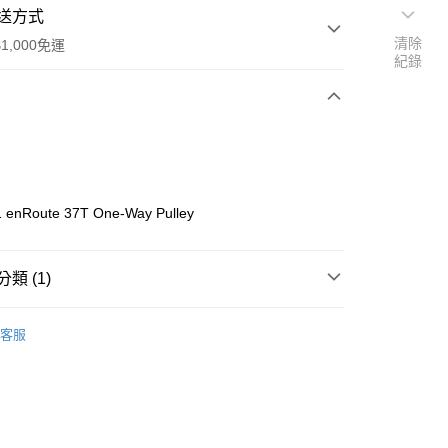
送方式
清除
1,000免運
紀錄
次付款
期付款
0 利率 每期
NT$61
21家銀行
 enRoute 37T One-Way Pulley
0 利率 每期
NT$30
21家銀行
庫商業銀行
第一商業銀行
業銀行
彰化商業銀行
庫商業銀行
第一商業銀行
付款
業儲蓄銀行
台北富邦商業銀行
類 (1)
業銀行
彰化商業銀行
華商業銀行
兆豐國際商業銀行
業儲蓄銀行
台北富邦商業銀行
e
小企業銀行
台中商業銀行
華商業銀行
兆豐國際商業銀行
客服
台灣）商業銀行
華泰商業銀行
小企業銀行
台中商業銀行
業銀行
遠東國際商業銀行
台灣）商業銀行
華泰商業銀行
業銀行
永豐商業銀行
業銀行
遠東國際商業銀行
業銀行
星展（台灣）商業銀行
業銀行
永豐商業銀行
際商業銀行
中國信託商業銀行
業銀行
星展（台灣）商業銀行
天信用卡公司