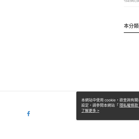
本分類
本網站中使用 cookie，欲查詢有關
設定，請參閱本網站「
隱私權條款
使用 cookie。
了解更多 >