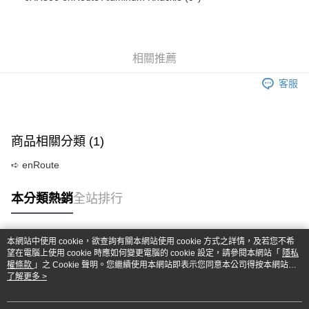
華南商業銀行
彰化商業銀行
合作金庫商業銀行
第一商業銀行
超商取貨付款
上海商業儲蓄銀行
台北富邦商業銀行
華南商業銀行
彰化商業銀行
國泰世華商業銀行
兆豐國際商業銀行
LINE Pay
上海商業儲蓄銀行
台北富邦商業銀行
臺灣中小企業銀行
台中商業銀行
國泰世華商業銀行
兆豐國際商業銀行
相關推薦
匯豐（台灣）商業銀行
華泰商業銀行
Apple Pay
臺灣中小企業銀行
台中商業銀行
聯邦商業銀行
遠東國際商業銀行
匯豐（台灣）商業銀行
華泰商業銀行
客服
街口支付
元大商業銀行
永豐商業銀行
聯邦商業銀行
遠東國際商業銀行
玉山商業銀行
星展（台灣）商業銀行
元大商業銀行
永豐商業銀行
悠遊付
台新國際商業銀行
中國信託商業銀行
玉山商業銀行
星展（台灣）商業銀行
台灣樂天信用卡公司
台新國際商業銀行
中國信託商業銀行
Google Pay
商品相關分類 (1)
台灣樂天信用卡公司
全盈+PAY
➪ enRoute
ATM付款
本分類熱銷
全站排行
運送方式
本網站中使用 cookie，欲查詢有關本網站使用 cookie 方式之詳情，及若您不希
全家-取貨付款
熱門標籤
望在電腦上使用 cookie 時應如何變更電腦的 cookie 設定，請參閱本網站「
隱私
每筆NT$60，滿NT$1,000(含以上)免運費
權條款
」之 Cookie 聲明。您繼續使用本網站即表示您同意本公司得按本網站使
用條款之 Cookie 聲明使用 cookie。
了解更多 >
7-11-取貨付款