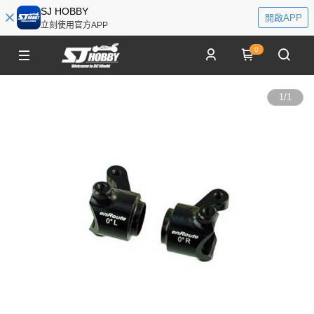
SJ HOBBY
開啟APP
立刻使用官方APP
0
1
/
1