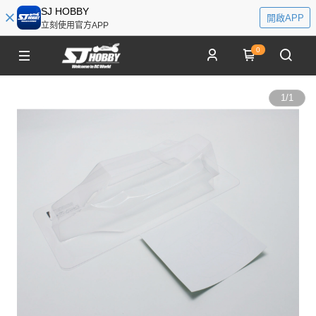
SJ HOBBY
開啟APP
立刻使用官方APP
0
1
/
1