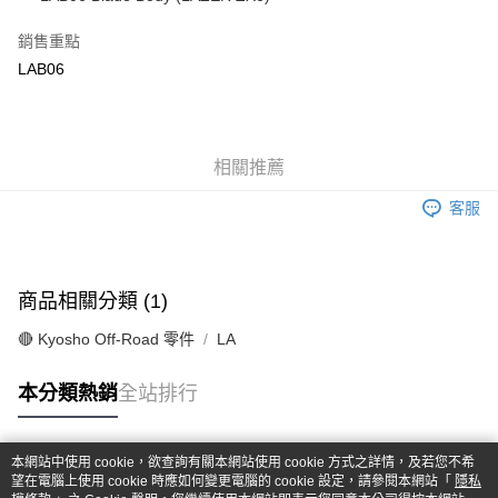
華南商業銀行
彰化商業銀行
合作金庫商業銀行
第一商業銀行
超商取貨付款
上海商業儲蓄銀行
台北富邦商業銀行
華南商業銀行
彰化商業銀行
銷售重點
國泰世華商業銀行
兆豐國際商業銀行
LINE Pay
上海商業儲蓄銀行
台北富邦商業銀行
LAB06
臺灣中小企業銀行
台中商業銀行
國泰世華商業銀行
兆豐國際商業銀行
匯豐（台灣）商業銀行
華泰商業銀行
Apple Pay
臺灣中小企業銀行
台中商業銀行
聯邦商業銀行
遠東國際商業銀行
匯豐（台灣）商業銀行
華泰商業銀行
街口支付
元大商業銀行
永豐商業銀行
聯邦商業銀行
遠東國際商業銀行
玉山商業銀行
相關推薦
星展（台灣）商業銀行
元大商業銀行
永豐商業銀行
悠遊付
台新國際商業銀行
中國信託商業銀行
玉山商業銀行
星展（台灣）商業銀行
客服
台灣樂天信用卡公司
台新國際商業銀行
中國信託商業銀行
Google Pay
台灣樂天信用卡公司
全盈+PAY
商品相關分類 (1)
ATM付款
🔴 Kyosho Off-Road 零件
LA
運送方式
本分類熱銷
全站排行
全家-取貨付款
每筆NT$60，滿NT$1,000(含以上)免運費
本網站中使用 cookie，欲查詢有關本網站使用 cookie 方式之詳情，及若您不希
7-11-取貨付款
熱門標籤
望在電腦上使用 cookie 時應如何變更電腦的 cookie 設定，請參閱本網站「
隱私