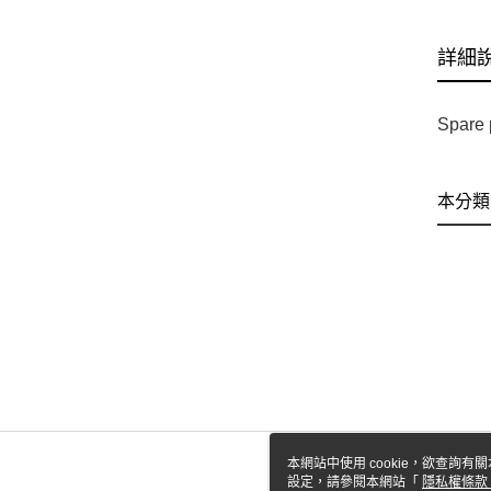
詳細
Spare 
本分類
本網站中使用 cookie，欲查詢有關
設定，請參閱本網站「
隱私權條款