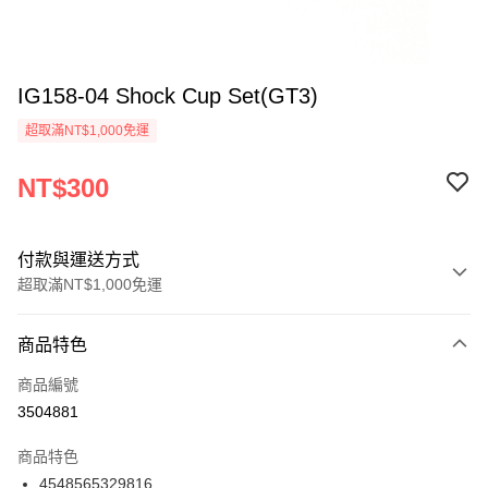
IG158-04 Shock Cup Set(GT3)
超取滿NT$1,000免運
NT$300
付款與運送方式
超取滿NT$1,000免運
付款方式
商品特色
信用卡一次付款
商品編號
信用卡分期付款
3504881
3 期 0 利率 每期
NT$100
21家銀行
商品特色
6 期 0 利率 每期
NT$50
21家銀行
合作金庫商業銀行
第一商業銀行
4548565329816