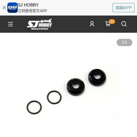
SJ HOBBY
開啟APP
立刻使用官方APP
0
1
/
1