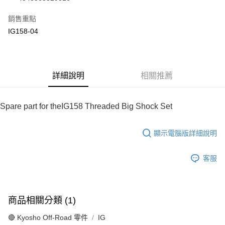
華南商業銀行
彰化商業銀行
合作金庫商業銀行
第一商業銀行
超商取貨付款
上海商業儲蓄銀行
台北富邦商業銀行
華南商業銀行
彰化商業銀行
銷售重點
國泰世華商業銀行
兆豐國際商業銀行
LINE Pay
上海商業儲蓄銀行
台北富邦商業銀行
IG158-04
臺灣中小企業銀行
台中商業銀行
國泰世華商業銀行
兆豐國際商業銀行
匯豐（台灣）商業銀行
華泰商業銀行
Apple Pay
臺灣中小企業銀行
台中商業銀行
聯邦商業銀行
遠東國際商業銀行
匯豐（台灣）商業銀行
華泰商業銀行
街口支付
元大商業銀行
永豐商業銀行
聯邦商業銀行
遠東國際商業銀行
玉山商業銀行
詳細說明
星展（台灣）商業銀行
相關推薦
元大商業銀行
永豐商業銀行
悠遊付
台新國際商業銀行
中國信託商業銀行
玉山商業銀行
星展（台灣）商業銀行
台灣樂天信用卡公司
台新國際商業銀行
中國信託商業銀行
Google Pay
Spare part for theIG158 Threaded Big Shock Set
台灣樂天信用卡公司
全盈+PAY
顯示電腦版詳細說明
ATM付款
客服
運送方式
全家-取貨付款
每筆NT$60，滿NT$1,000(含以上)免運費
商品相關分類 (1)
7-11-取貨付款
🔴 Kyosho Off-Road 零件
IG