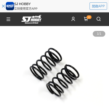
SJ HOBBY
開啟APP
立刻使用官方APP
0
1
/
1