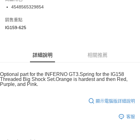
6 期 0 利率 每期
NT$50
21家銀行
合作金庫商業銀行
第一商業銀行
4548565329854
華南商業銀行
彰化商業銀行
合作金庫商業銀行
第一商業銀行
超商取貨付款
上海商業儲蓄銀行
台北富邦商業銀行
華南商業銀行
彰化商業銀行
銷售重點
國泰世華商業銀行
兆豐國際商業銀行
LINE Pay
上海商業儲蓄銀行
台北富邦商業銀行
IG159-625
臺灣中小企業銀行
台中商業銀行
國泰世華商業銀行
兆豐國際商業銀行
匯豐（台灣）商業銀行
華泰商業銀行
Apple Pay
臺灣中小企業銀行
台中商業銀行
聯邦商業銀行
遠東國際商業銀行
匯豐（台灣）商業銀行
華泰商業銀行
街口支付
元大商業銀行
永豐商業銀行
聯邦商業銀行
遠東國際商業銀行
玉山商業銀行
詳細說明
星展（台灣）商業銀行
相關推薦
元大商業銀行
永豐商業銀行
悠遊付
台新國際商業銀行
中國信託商業銀行
玉山商業銀行
星展（台灣）商業銀行
台灣樂天信用卡公司
台新國際商業銀行
中國信託商業銀行
Google Pay
Optional part for the INFERNO GT3.Spring for the IG158
台灣樂天信用卡公司
Threaded Big Shock Set.Orange is hardest and then Red,
全盈+PAY
Purple, and Pink.
ATM付款
顯示電腦版詳細說明
運送方式
客服
全家-取貨付款
每筆NT$60，滿NT$1,000(含以上)免運費
7-11-取貨付款