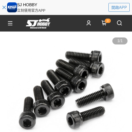
SJ HOBBY
開啟APP
立刻使用官方APP
0
1
/
1