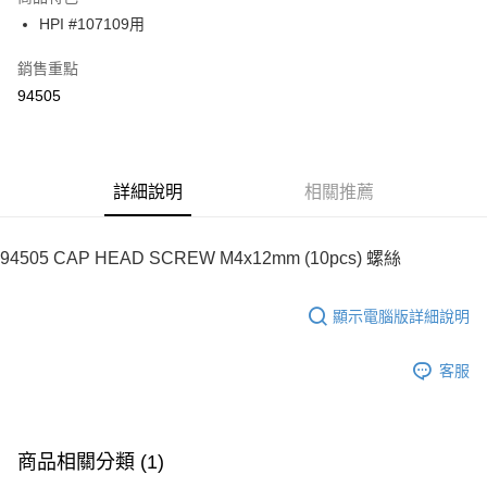
6 期 0 利率 每期
NT$9
21家銀行
合作金庫商業銀行
第一商業銀行
HPI #107109用
華南商業銀行
彰化商業銀行
合作金庫商業銀行
第一商業銀行
超商取貨付款
上海商業儲蓄銀行
台北富邦商業銀行
華南商業銀行
彰化商業銀行
銷售重點
國泰世華商業銀行
兆豐國際商業銀行
LINE Pay
上海商業儲蓄銀行
台北富邦商業銀行
94505
臺灣中小企業銀行
台中商業銀行
國泰世華商業銀行
兆豐國際商業銀行
匯豐（台灣）商業銀行
華泰商業銀行
Apple Pay
臺灣中小企業銀行
台中商業銀行
聯邦商業銀行
遠東國際商業銀行
匯豐（台灣）商業銀行
華泰商業銀行
街口支付
元大商業銀行
永豐商業銀行
聯邦商業銀行
遠東國際商業銀行
玉山商業銀行
詳細說明
星展（台灣）商業銀行
相關推薦
元大商業銀行
永豐商業銀行
悠遊付
台新國際商業銀行
中國信託商業銀行
玉山商業銀行
星展（台灣）商業銀行
台灣樂天信用卡公司
台新國際商業銀行
中國信託商業銀行
Google Pay
94505 CAP HEAD SCREW M4x12mm (10pcs) 螺絲
台灣樂天信用卡公司
全盈+PAY
顯示電腦版詳細說明
ATM付款
客服
運送方式
全家-取貨付款
每筆NT$60，滿NT$1,000(含以上)免運費
商品相關分類 (1)
7-11-取貨付款